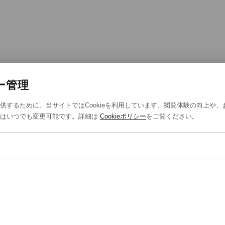
ー管理
供するために、当サイトではCookieを利用しています。閲覧体験の向上や
定はいつでも変更可能です。詳細は
Cookieポリシー
をご覧ください。
T US
STYLING
報保護方針
スタイリング一覧
法取引に基づく表示
スタッフ一覧
eポリシー
eの設定