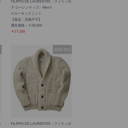
ポ
FILIPPO DE LAURENTIIS〈フィリッポ
デ ローレンティス〉Men's
クルーネックニット
【返品・交換不可】
通常価格：￥28,600
￥17,160
t
sold out
ポ
FILIPPO DE LAURENTIIS〈フィリッポ