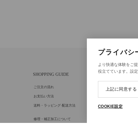
プライバシ
より快適な体験をご提
役立てています。設
SHOPPING GUIDE
ABOU
ご注文の流れ
個人情
上記に同意する
お支払い方法
特定商
送料・ラッピング·配送方法
Cooki
COOKIE設定
Cooki
修理・補正加工について
ポイントプログラムについて
返品・交換