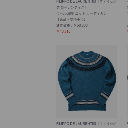
FILIPPO DE LAURENTIIS〈フィリッポ
デ ローレンティス〉
ウール 編地 ニット カーディガン
【返品・交換不可】
通常価格：￥58,300
￥40,810
FILIPPO DE LAURENTIIS〈フィリッポ