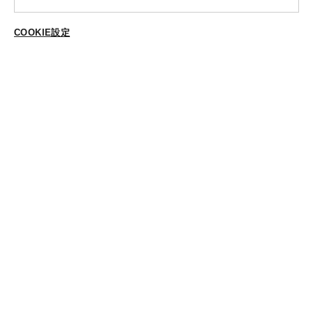
送料・ラッピング·配送方法
COOKIE設定
ご登録はこちら
修理・補正加工について
ポイントプログラムについて
返品・交換
ABOUT US
個人情報保護方針
特定商法取引に基づく表示
Cookieポリシー
Cookieの設定
STYLING
スタイリング一覧
スタッフ一覧