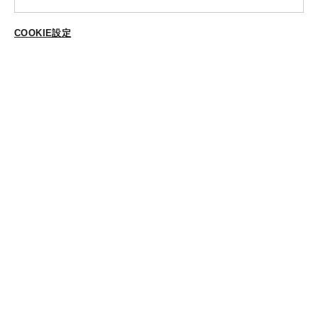
送料・ラッピング·配送方法
COOKIE設定
ご登録はこちら
修理・補正加工について
ポイントプログラムについて
返品・交換
ABOUT US
個人情報保護方針
特定商法取引に基づく表示
Cookieポリシー
Cookieの設定
STYLING
スタイリング一覧
スタッフ一覧