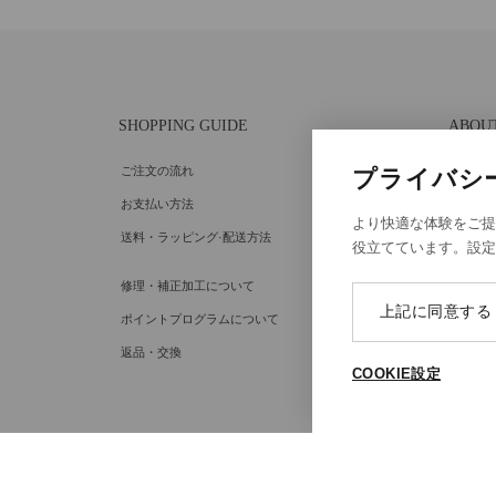
SHOPPING GUIDE
ABOU
ご注文の流れ
個人情
プライバシ
お支払い方法
特定商
より快適な体験をご提
送料・ラッピング·配送方法
Cooki
役立てています。設
Cooki
修理・補正加工について
上記に同意する
ポイントプログラムについて
返品・交換
COOKIE設定