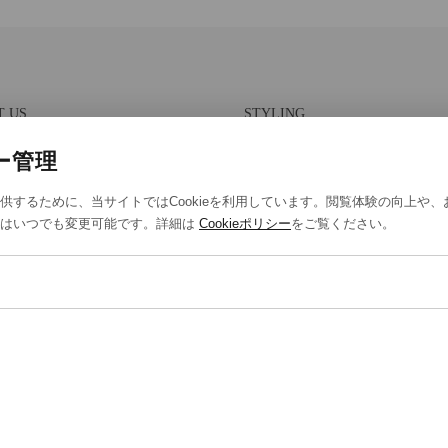
T US
STYLING
報保護方針
スタイリング一覧
ー管理
法取引に基づく表示
スタッフ一覧
供するために、当サイトではCookieを利用しています。閲覧体験の向上や
eポリシー
定はいつでも変更可能です。詳細は
Cookieポリシー
をご覧ください。
eの設定