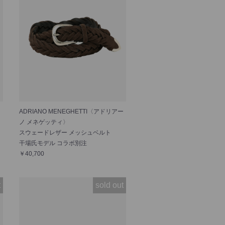
ADRIANO MENEGHETTI〈アドリアー
ノ メネゲッティ〉
スウェードレザー メッシュベルト
干場氏モデル コラボ別注
￥40,700
t
sold out