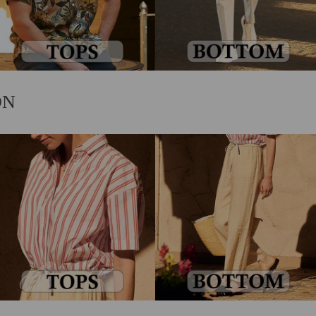
TOPS
BOTTOM
ON
tops_w
TROUSERS