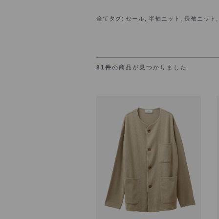
全て
タグ: セール, 半袖ニット, 長袖ニット,
81件
の商品が見つかりました