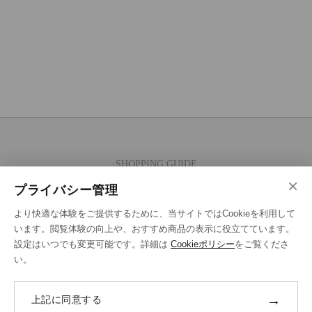
SHOPPING GUIDE
×
ご注文の流れ
プライバシー管理
お支払い方法
より快適な体験をご提供するために、当サイトではCookieを利用して
送料・ラッピング·配送方法
います。閲覧体験の向上や、おすすめ商品の表示に役立てています。
設定はいつでも変更可能です。詳細は
Cookieポリシー
をご覧くださ
修理・補正加工について
い。
ポイントプログラムについて
→
上記に同意する
返品・交換