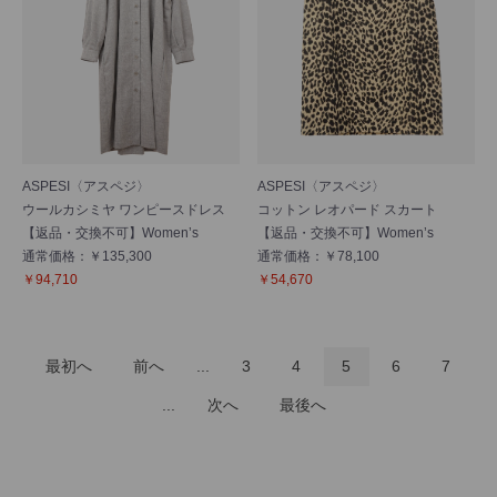
ASPESI〈アスペジ〉
ASPESI〈アスペジ〉
ウールカシミヤ ワンピースドレス
コットン レオパード スカート
【返品・交換不可】Women’s
【返品・交換不可】Women’s
通常価格：￥135,300
通常価格：￥78,100
￥94,710
￥54,670
最初へ
前へ
...
3
4
5
6
7
...
次へ
最後へ