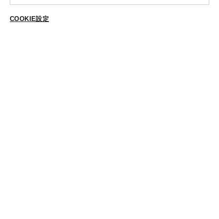
ABOUT US
COOKIE設定
ご登録はこちら
個人情報保護方針
特定商法取引に基づく表示
Cookieポリシー
Cookieの設定
STYLING
スタイリング一覧
スタッフ一覧
CONTACT
各種お問合せ
FOLLOW US