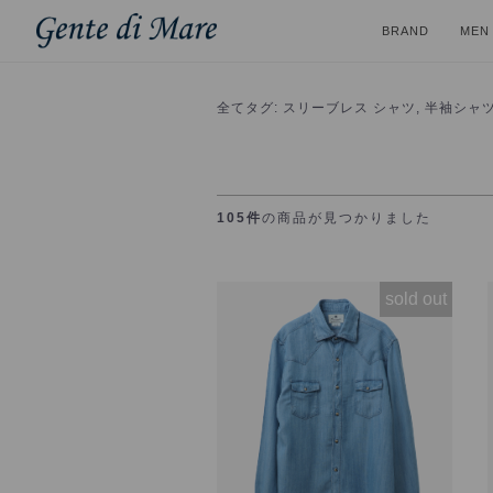
BRAND
MEN
全て
タグ: スリーブレス シャツ, 半袖シャツ,
105件
の商品が見つかりました
sold out