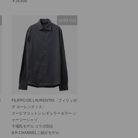
￥28,600
t
sold out
ポ
FILIPPO DE LAURENTIIS〈フィリッポ
デ ローレンティス〉
ス
スーピマコットン レギュラーカラー ジ
ャージーシャツ
干場氏モデル コラボ別注
B.R.CHANNELご紹介モデル