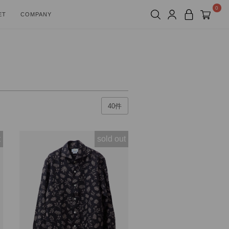
0
ET
COMPANY
t
sold out