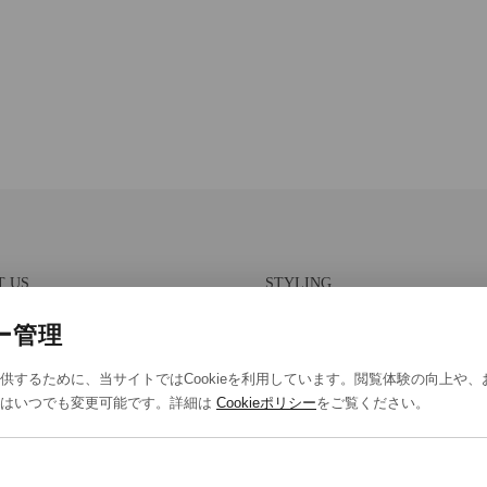
T US
STYLING
報保護方針
スタイリング一覧
ー管理
法取引に基づく表示
スタッフ一覧
供するために、当サイトではCookieを利用しています。閲覧体験の向上や
eポリシー
定はいつでも変更可能です。詳細は
Cookieポリシー
をご覧ください。
eの設定