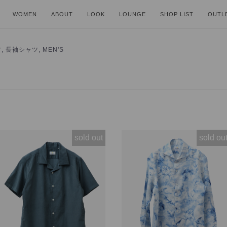
WOMEN
ABOUT
LOOK
LOUNGE
SHOP LIST
OUTL
 長袖シャツ, MEN'S
sold out
sold ou