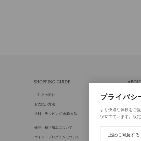
SHOPPING GUIDE
ABOU
ご注文の流れ
個人情
プライバシ
お支払い方法
特定商
より快適な体験をご提
送料・ラッピング·配送方法
Cooki
役立てています。設
Cooki
修理・補正加工について
上記に同意する
ポイントプログラムについて