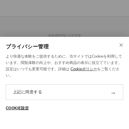
SHOPPING GUIDE
×
ご注文の流れ
プライバシー管理
お支払い方法
より快適な体験をご提供するために、当サイトではCookieを利用して
送料・ラッピング·配送方法
います。閲覧体験の向上や、おすすめ商品の表示に役立てています。
設定はいつでも変更可能です。詳細は
Cookieポリシー
をご覧くださ
修理・補正加工について
い。
ポイントプログラムについて
→
上記に同意する
返品・交換
ABOUT US
COOKIE設定
ご登録はこちら
個人情報保護方針
特定商法取引に基づく表示