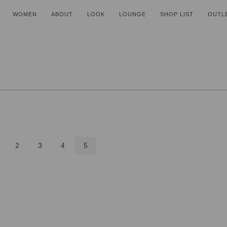
WOMEN
ABOUT
LOOK
LOUNGE
SHOP LIST
OUTL
2
3
4
5