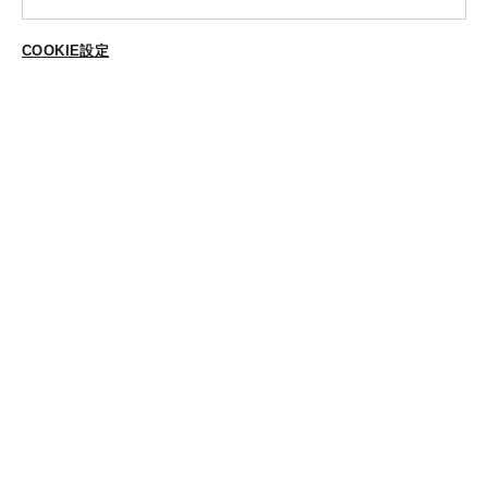
送料・ラッピング·配送方法
COOKIE設定
ご登録はこちら
修理・補正加工について
ポイントプログラムについて
返品・交換
ABOUT US
個人情報保護方針
特定商法取引に基づく表示
Cookieポリシー
Cookieの設定
STYLING
スタイリング一覧
スタッフ一覧