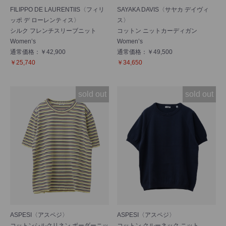
FILIPPO DE LAURENTIIS〈フィリ
SAYAKA DAVIS〈サヤカ デイヴィ
ッポ デ ローレンティス〉
ス〉
シルク フレンチスリーブニット
コットン ニットカーディガン
Women’s
Women’s
通常価格：￥42,900
通常価格：￥49,500
￥25,740
￥34,650
sold out
sold out
ASPESI〈アスペジ〉
ASPESI〈アスペジ〉
コットンシルクリネン ボーダーニッ
コットン クルーネック ニット