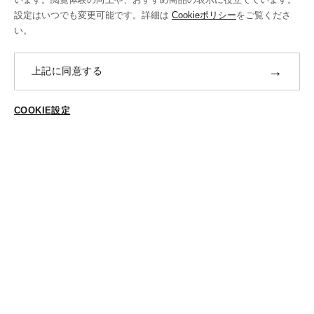
設定はいつでも変更可能です。詳細は
Cookieポリシー
をご覧くださ
修理・補正加工について
い。
ポイントプログラムについて
→
上記に同意する
返品・交換
ABOUT US
COOKIE設定
ご登録はこちら
個人情報保護方針
特定商法取引に基づく表示
Cookieポリシー
Cookieの設定
STYLING
スタイリング一覧
スタッフ一覧
CONTACT