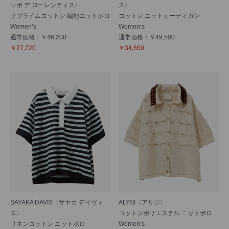
ッポ デ ローレンティス〉
ス〉
サブライムコットン 編地ニットポロ
コットン ニットカーディガン
Women’s
Women’s
通常価格：￥46,200
通常価格：￥49,500
￥27,720
￥34,650
SAYAKA DAVIS〈サヤカ デイヴィ
ALYSI〈アリジ〉
ス〉
コットンポリエステル ニットポロ
リネンコットン ニットポロ
Women’s