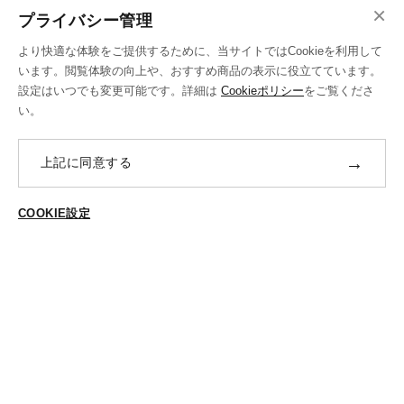
×
ご注文の流れ
プライバシー管理
お支払い方法
より快適な体験をご提供するために、当サイトではCookieを利用して
送料・ラッピング·配送方法
います。閲覧体験の向上や、おすすめ商品の表示に役立てています。
設定はいつでも変更可能です。詳細は
Cookieポリシー
をご覧くださ
修理・補正加工について
い。
ポイントプログラムについて
→
上記に同意する
返品・交換
ABOUT US
COOKIE設定
ご登録はこちら
個人情報保護方針
特定商法取引に基づく表示
Cookieポリシー
Cookieの設定
STYLING
スタイリング一覧