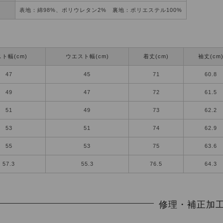
表地：綿98%、ポリウレタン2% 裏地：ポリエステル100%
ト幅(cm)
ウエスト幅(cm)
着丈(cm)
袖丈(cm
47
45
71
60.8
49
47
72
61.5
51
49
73
62.2
53
51
74
62.9
55
53
75
63.6
57.3
55.3
76.5
64.3
修理・補正加