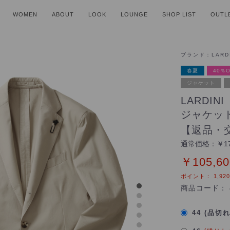
WOMEN
ABOUT
LOOK
LOUNGE
SHOP LIST
OUTL
ブランド：
LARD
春夏
40％O
ジャケット
LARDI
ジャケッ
【返品・
通常価格：
￥17
￥105,60
ポイント：
1,920
商品コード：
44 (品切