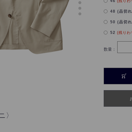
46
(残りわ
48 (品切
50 (品切
52
(残りわ
数量：
ーニ〉