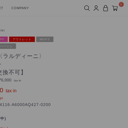
0
ET
COMPANY
INI
FF
アウトレット
MEN'S
ベージュ
NI〈ラルディーニ〉
ト
交換不可】
6,000
tax in
0
tax in
pt
4116-A6000AQ427-0200
れ中)