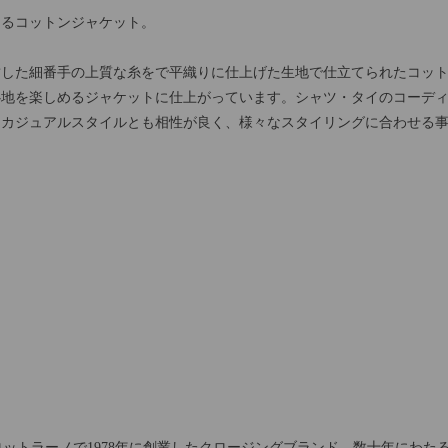
めるコットンジャケット。
紡した細番手の上質な糸をで平織りに仕上げた生地で仕立てられたコッ
心地を楽しめるジャケットに仕上がっています。シャツ・タイのコーデ
なカジュアルスタイルとも相性が良く、様々なスタイリングに合わせる
ィロットラーノで1978年に創業したクロージングブランド。数十年にわ