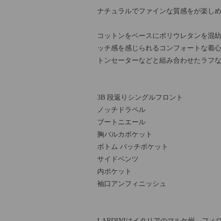
ナチュラルでファインな質感をが楽し
コットンをベースにポリウレタンを混
ッチ感を感じられるコンフォートな着
トンセーターなどと組み合わせたラフ
3B 段返りシングルフロント
ノッチドラペル
ブートニエール
胸バルカポケット
ボトム パッチポケット
サイドベンツ
内ポケット
袖口アンフィニッシュ
LARDINIはイタリアのマルケ州、フ