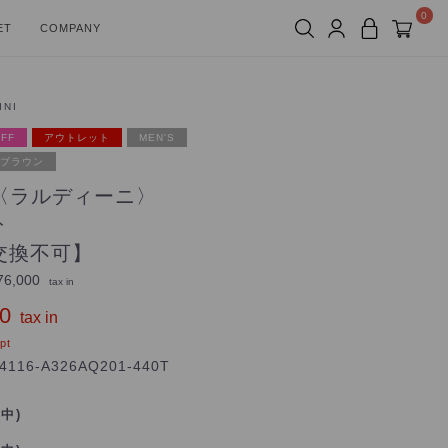
0
ET
COMPANY
INI
FF
アウトレット
MEN'S
ブラウン
NI〈ラルディーニ〉
ト
交換不可】
6,000
tax in
0
tax in
pt
4116-A326AQ201-440T
れ中)