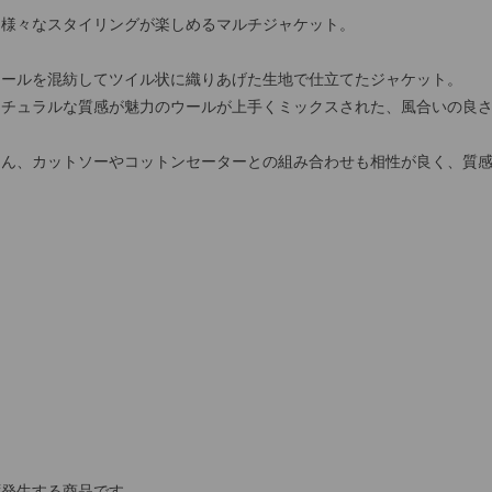
な様々なスタイリングが楽しめるマルチジャケット。
ウールを混紡してツイル状に織りあげた生地で仕立てたジャケット。
ナチュラルな質感が魅力のウールが上手くミックスされた、風合いの良
ろん、カットソーやコットンセーターとの組み合わせも相性が良く、質
ず発生する商品です。