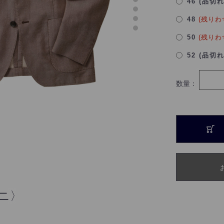
46 (品切
48
(残りわ
50
(残りわ
52 (品切
数量：
ーニ〉