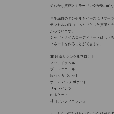
柔らかな質感とカラーリングが魅力的
再生繊維のテンセルをベースにサマー
テンセルの持つしっとりとした質感と
がっています。
シャツ・タイのコーディネートはもち
ィネートを作ることができます。
3B 段返りシングルフロント
ノッチドラペル
ブートニエール
胸バルカポケット
ボトム パッチポケット
サイドベンツ
内ポケット
袖口アンフィニッシュ
※こちらの商品は袖のボタン付けが必