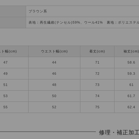
ブラウン系
表地：再生繊維(テンセル)59%、ウール41% 裏地：ポリエステル
ト幅(cm)
ウエスト幅(cm)
着丈(cm)
袖丈(cm
47
44
71
58.6
49
46
72
59.3
51
48
73
61
53
50
74
61.7
55
52
75
62.4
修理・補正加