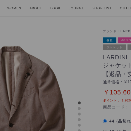
WOMEN
ABOUT
LOOK
LOUNGE
SHOP LIST
OUTL
ブランド：
LARD
春夏
40％O
ジャケット
LARDI
ジャケッ
【返品・
通常価格：
￥17
￥105,60
ポイント：
1,920
商品コード：
44 (品切