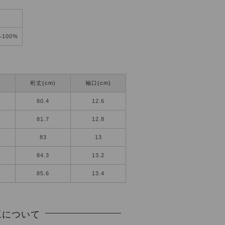
100%
)
裄丈(cm)
袖口(cm)
80.4
12.6
81.7
12.8
83
13
84.3
13.2
85.6
13.4
工について