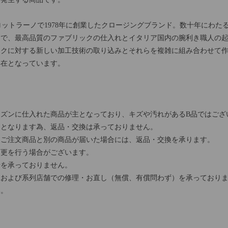
ィロットラーノで1978年に創業したクロージングブランド。数十年にわ
とで、最高品質のファブリックの仕入れとイタリア国内の腕利き職人の
ックに対する新しい加工技術の取り込みとそれらを複雑に組み合わせて
存在となっています。
ズンに仕入れた商品が主となっており、キズや汚れがあるB品ではござ
売となります為、返品・交換は承っておりません。
、ご注文商品と別の商品が届いた場合には、返品・交換を承ります。
変更を行う場合がございます。
せを承っておりません。
および系列店舗での修理・お直し（無償、有償問わず）を承っておりま
い。