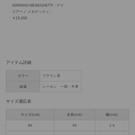
ADRIANO MENEGHETTI〈アド
リアーノ メネゲッティ〉
￥15,400
アイテム詳細
カラー
ブラウン系
組成
レーヨン 一部：牛革
サイズ適応表
サイズ(cm)
全長(cm)
幅(cm)
80
95
2.5