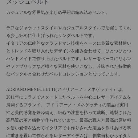
メッシュベルト
カジュアルな雰囲気が楽しめ平紐の編み込みベルト。
ラフなジャケットスタイルやカジュアルスタイルで活躍してくれ
る少し細めに仕上げられたリングベルトです。
イタリアの伝統的なクラフトマン技術をベースに良質な素材使い
とトレンドを取り入れたデザインを組み合わせて、ひとつひとつ
ハンドメイドで作り上げたベルトです。レザーをベースにリボン
やファブリックなど様々な素材を使いこなし、吟味された特徴的
なバックルと合わせたベルトコレクションとなっています。
ADRIANO MENEGHETTI(アドリアーノ・メネゲッティ）は、
2011年にミラノでスタートしたベルトを中心にレザーアイテムを
展開するブランド。 アドリアーノ・メネゲッティの製品は実用
性と美的感覚を兼ね備え、細心の注意を払って裁断、縫製された
高品質の革と織物で作られています。最高の職人と最高の原材料
を使い愛情を込めてイタリアで手作りされた製品を作りあげる事
に重きを置いて作られるレザーアイテムは、創業当初からイタリ