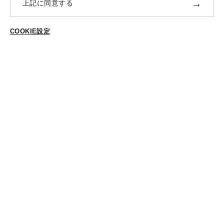
→
上記に同意する
返品・交換
ABOUT US
COOKIE設定
ご登録はこちら
個人情報保護方針
特定商法取引に基づく表示
Cookieポリシー
Cookieの設定
STYLING
スタイリング一覧
スタッフ一覧
CONTACT
各種お問合せ
FOLLOW US