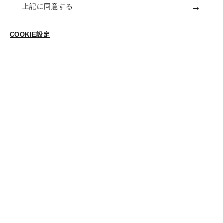
修理・補正加工について
→
上記に同意する
ポイントプログラムについて
返品・交換
COOKIE設定
ご登録はこちら
ABOUT US
個人情報保護方針
特定商法取引に基づく表示
Cookieポリシー
Cookieの設定
STYLING
スタイリング一覧
スタッフ一覧
CONTACT
各種お問合せ