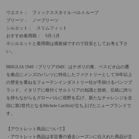
ウエスト： フィックススタイル べルトループ
プリーツ： ノープリーツ
シルエット： スリムフィット
おすすめ着用期： 9月-1月
※シルエットと着用期は感覚値ですので目安としてお考え下さ
い。
BRIGLIA 1949〈ブリリア1949〉はナポリの東、ベスビオ山の麓
を拠点にメンズのパンツに特化したファクトリーとして30年以上
の歴史を重ねるフォーテンインダストリー社が手掛けるパンツブ
ランド。イタリアに根付くサルトリアの知識と技術、伝統に誇り
を持ちながらもグローバルに視野を広げ、新たなチャレンジを念
頭に第2世代となるMichele Carilloが立ち上げたニューブランドで
す。
【アウトレット商品について】
・アウトレット商品は非定番の過去シーズンに仕入れた商品が主