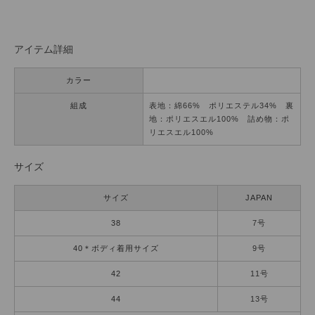
アイテム詳細
カラー
組成
表地：綿66% ポリエステル34% 裏
地：ポリエスエル100% 詰め物：ポ
リエスエル100%
サイズ
サイズ
JAPAN
38
7号
40＊ボディ着用サイズ
9号
42
11号
44
13号