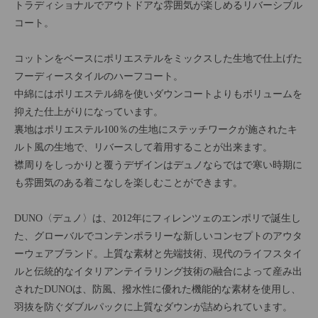
トラディショナルでアウトドアな雰囲気が楽しめるリバーシブル
コート。
コットンをベースにポリエステルをミックスした生地で仕上げた
フーディースタイルのハーフコート。
中綿にはポリエステル綿を使いダウンコートよりもボリュームを
抑えた仕上がりになっています。
裏地はポリエステル100％の生地にステッチワークが施されたキ
ルト風の生地で、リバースして着用することが出来ます。
襟周りをしっかりと覆うデザインはデュノならではで寒い時期に
も雰囲気のある着こなしを楽しむことができます。
DUNO〈デュノ〉は、2012年にフィレンツェのエンポリで誕生し
た、グローバルでコンテンポラリーな新しいコンセプトのアウタ
ーウェアブランド。上質な素材と先端技術、現代のライフスタイ
ルと伝統的なイタリアンテイラリング技術の融合によって産み出
されたDUNOは、防風、撥水性に優れた機能的な素材を使用し、
羽抜を防ぐダブルパックに上質なダウンが詰められています。