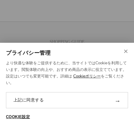
SHOPPING GUIDE
×
ご注文の流れ
プライバシー管理
お支払い方法
より快適な体験をご提供するために、当サイトではCookieを利用して
送料・ラッピング·配送方法
います。閲覧体験の向上や、おすすめ商品の表示に役立てています。
設定はいつでも変更可能です。詳細は
Cookieポリシー
をご覧くださ
修理・補正加工について
い。
ポイントプログラムについて
→
上記に同意する
返品・交換
ABOUT US
COOKIE設定
ご登録はこちら
個人情報保護方針