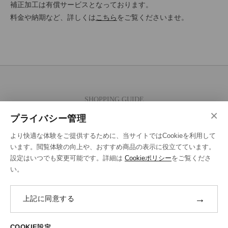
補正加工は有償サービスとなっております。
料金や納期など、詳しくは
こちら
をご覧くださいませ。
SHOPPING GUIDE
×
ご注文の流れ
プライバシー管理
お支払い方法
より快適な体験をご提供するために、当サイトではCookieを利用して
送料・ラッピング·配送方法
います。閲覧体験の向上や、おすすめ商品の表示に役立てています。
設定はいつでも変更可能です。詳細は
Cookieポリシー
をご覧くださ
修理・補正加工について
い。
ポイントプログラムについて
→
上記に同意する
返品・交換
ABOUT US
COOKIE設定