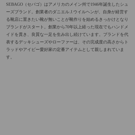
SEBAGO（セバゴ）はアメリカのメイン州で1946年誕生したシュ
ーズブランド。創業者のダニエル.J.ウイルヘンが、自身が経営す
る靴店に置きたい靴が無いことが靴作りを始めるきっかけとなり
ブランドがスタート。創業から70年以上経った現在でもハンドメ
イドを貫き、良質な一足を生み出し続けています。ブランドを代
表するデッキシューズやローファーは、その完成度の高さからト
ラッドやアイビー愛好家の定番アイテムとして親しまれていま
す。