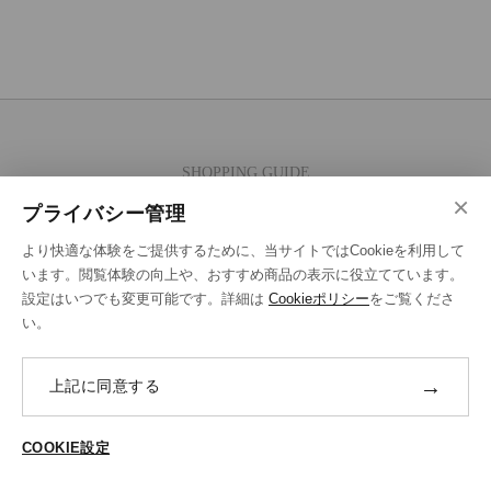
SHOPPING GUIDE
×
ご注文の流れ
プライバシー管理
お支払い方法
より快適な体験をご提供するために、当サイトではCookieを利用して
送料・ラッピング·配送方法
います。閲覧体験の向上や、おすすめ商品の表示に役立てています。
設定はいつでも変更可能です。詳細は
Cookieポリシー
をご覧くださ
修理・補正加工について
い。
ポイントプログラムについて
→
上記に同意する
返品・交換
ABOUT US
COOKIE設定
ご登録はこちら
個人情報保護方針