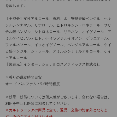
を放ちます。
【全成分】変性アルコール、香料、水、安息香酸ベンジル、ヘキ
シルシンナマル、リナロール、ヒドロキシシトロネラール、サリ
チル酸ベンジル、シトロネロール、リモネン、オイゲノール、ア
ミルケイヒアルデヒド、α−イソメチルイオノン、ゲラニオール、
ファルネソール、イソオイゲノール、ベンジルアルコール、ケイ
ヒ酸ベンジル、シトラール、アミルシンナミルアルコール、ケイ
ヒアルコール
【製造元】インターナショナルコスメティックス株式会社
※香りの継続時間目安
オー ド パルファム：5-6時間程度
※効果・効能については個人差がございます。合わない場合は、
利用を中止し医師に相談してください。
※カルトゥージアの商品は全て、返品・交換の対象外となりま
す。予めご了承くださいませ。