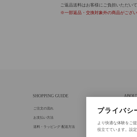
ご返品送料はお客様にご負担いただい
※一部返品・交換対象外の商品がござ
SHOPPING GUIDE
ABOU
ご注文の流れ
個人情
プライバシ
お支払い方法
特定商
より快適な体験をご提
送料・ラッピング·配送方法
Cooki
役立てています。設
Cooki