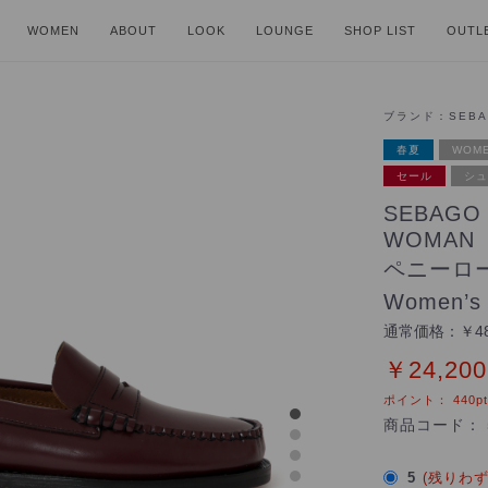
WOMEN
ABOUT
LOOK
LOUNGE
SHOP LIST
OUTL
ブランド：
SEB
春夏
WOME
セール
シュ
SEBAGO
WOMAN
ペニーロ
Women’s
通常価格：
￥48
￥24,200
ポイント：
440
pt
商品コード：
5
(残りわず