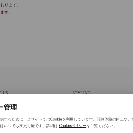
ております。
います。
T US
STYLING
報保護方針
スタイリング一覧
ー管理
法取引に基づく表示
スタッフ一覧
供するために、当サイトではCookieを利用しています。閲覧体験の向上や
eポリシー
定はいつでも変更可能です。詳細は
Cookieポリシー
をご覧ください。
eの設定