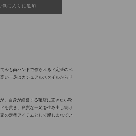
お気に入りに追加
して今も尚ハンドで作られるド定番のペ
の高い一足はカジュアルスタイルからド
ヘンが、自身が経営する靴店に置きたい靴
イドを貫き、良質な一足を生み出し続け
好家の定番アイテムとして親しまれてい