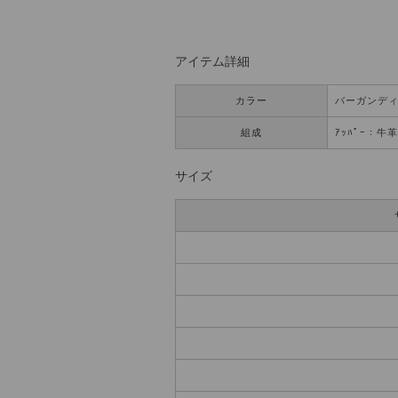
アイテム詳細
カラー
バーガンデ
組成
ｱｯﾊﾟｰ：牛革
サイズ