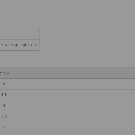
ィー
 ｿｰﾙ：牛革 一部：ｺﾞﾑ
サイズ
5
5.5
6
6.5
7