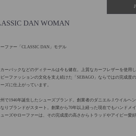
SSIC DAN WOMAN
ァー「CLASSIC DAN」モデル
ッカーバックなどのディテールは今も健在。上質なカーフレザーを使用
ビーファッションの文化を支え続けた「SEBAGO」ならではの完成度
ューズに仕上がっています。
ン州で1946年誕生したシューズブランド。創業者のダニエル.J.ウイル
なりブランドがスタート。創業から70年以上経った現在でもハンドメ
シューズやローファーは、その完成度の高さからトラッドやアイビー愛