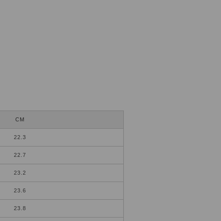
CM
22.3
22.7
23.2
23.6
23.8