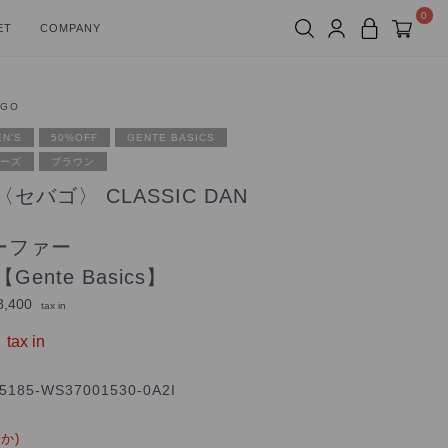
0
ET
COMPANY
AGO
N'S
50%OFF
GENTE BASICS
ーズ
ブラウン
〈セバゴ〉 CLASSIC DAN
ーファー
【Gente Basics】
,400
tax in
tax in
5185-WS37001530-0A2I
か)