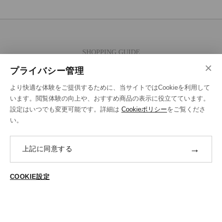
SHOPPING GUIDE
×
ご注文の流れ
プライバシー管理
お支払い方法
より快適な体験をご提供するために、当サイトではCookieを利用して
送料・ラッピング·配送方法
います。閲覧体験の向上や、おすすめ商品の表示に役立てています。
設定はいつでも変更可能です。詳細は
Cookieポリシー
をご覧くださ
修理・補正加工について
い。
ポイントプログラムについて
→
上記に同意する
返品・交換
ABOUT US
COOKIE設定
ご登録はこちら
個人情報保護方針
特定商法取引に基づく表示
Cookieポリシー