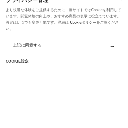
プライバシー管理
お支払い方法
より快適な体験をご提供するために、当サイトではCookieを利用して
送料・ラッピング·配送方法
います。閲覧体験の向上や、おすすめ商品の表示に役立てています。
設定はいつでも変更可能です。詳細は
Cookieポリシー
をご覧くださ
修理・補正加工について
い。
ポイントプログラムについて
→
上記に同意する
返品・交換
ABOUT US
COOKIE設定
ご登録はこちら
個人情報保護方針
特定商法取引に基づく表示
Cookieポリシー
Cookieの設定
STYLING
スタイリング一覧
スタッフ一覧