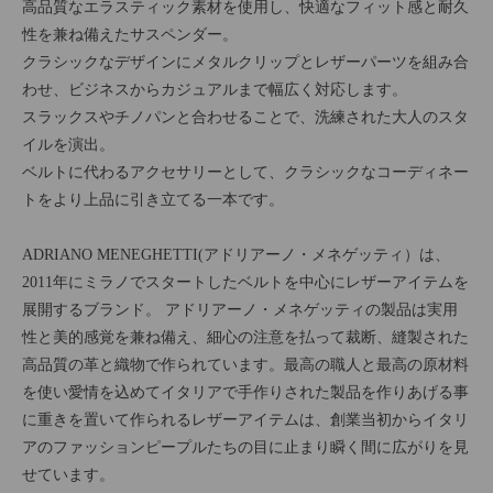
高品質なエラスティック素材を使用し、快適なフィット感と耐久
性を兼ね備えたサスペンダー。
クラシックなデザインにメタルクリップとレザーパーツを組み合
わせ、ビジネスからカジュアルまで幅広く対応します。
スラックスやチノパンと合わせることで、洗練された大人のスタ
イルを演出。
ベルトに代わるアクセサリーとして、クラシックなコーディネー
トをより上品に引き立てる一本です。
ADRIANO MENEGHETTI(アドリアーノ・メネゲッティ）は、
2011年にミラノでスタートしたベルトを中心にレザーアイテムを
展開するブランド。 アドリアーノ・メネゲッティの製品は実用
性と美的感覚を兼ね備え、細心の注意を払って裁断、縫製された
高品質の革と織物で作られています。最高の職人と最高の原材料
を使い愛情を込めてイタリアで手作りされた製品を作りあげる事
に重きを置いて作られるレザーアイテムは、創業当初からイタリ
アのファッションピープルたちの目に止まり瞬く間に広がりを見
せています。