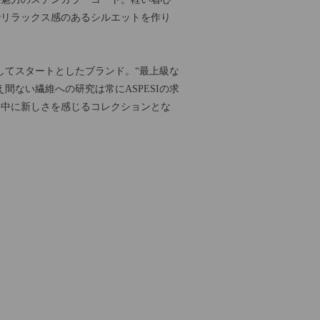
でリラックス感のあるシルエットを作り
としてスタートとしたブランド。“最上級な
間ない繊維への研究は常にASPESIの求
な中に新しさを感じるコレクションとな