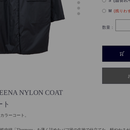
S (品切れ
M
(残りわ
数量：
ENA NYLON COAT
ート
ンカラーコート。
性中綿「Thermore」を薄く詰めたパフ状の生地で仕立てた、軽やか