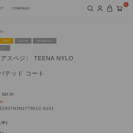
0
ET
COMPANY
SI
秋冬
25AW
WOMEN'S
ビー
〈アスペジ〉 TEENA NYLO
パテッド コート
tax in
pt
52937N3N277961C-6101
れ中)