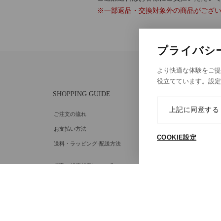
※一部返品・交換対象外の商品がござ
プライバシ
より快適な体験をご提
役立てています。設
SHOPPING GUIDE
ABOU
上記に同意する
ご注文の流れ
個人情
お支払い方法
特定商
COOKIE設定
送料・ラッピング·配送方法
Cooki
Cooki
修理・補正加工について
ポイントプログラムについて
返品・交換