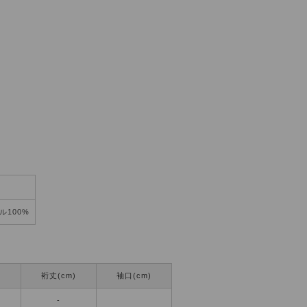
ル100%
)
裄丈(cm)
袖口(cm)
-