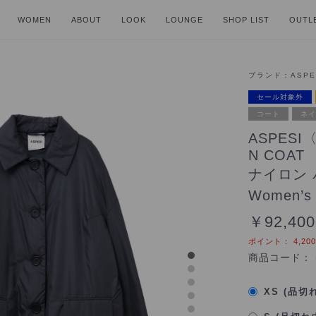
WOMEN
ABOUT
LOOK
LOUNGE
SHOP LIST
OUTL
ブランド：
ASPE
セール対象外
コート
ネイ
ASPESI
N COAT
ナイロン 
Women’s
￥92,400
ポイント：
4,200
商品コード：
XS (品切