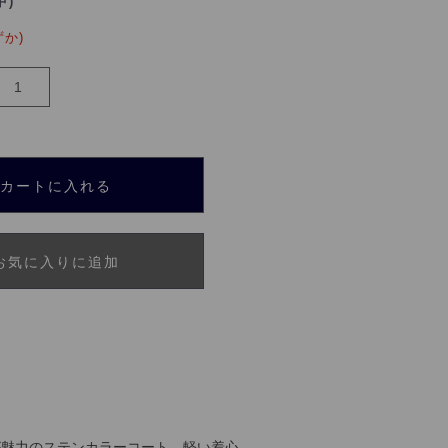
中)
ずか)
カートに入れる
お気に入りに追加
さが魅力のステンカラーコート。軽い着心