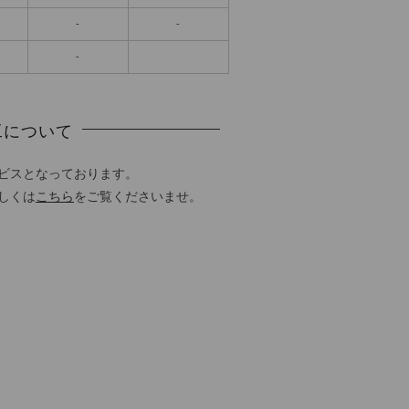
-
-
-
工について
ビスとなっております。
しくは
こちら
をご覧くださいませ。