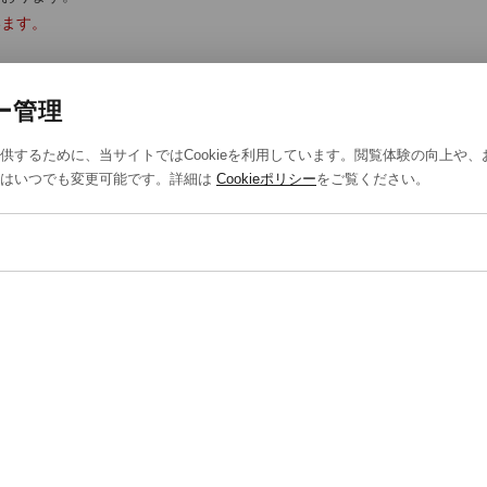
います。
ー管理
供するために、当サイトではCookieを利用しています。閲覧体験の向上や
定はいつでも変更可能です。詳細は
Cookieポリシー
をご覧ください。
T US
STYLING
報保護方針
スタイリング一覧
法取引に基づく表示
スタッフ一覧
eポリシー
eの設定