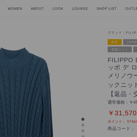
WOMEN
ABOUT
LOOK
LOUNGE
SHOP LIST
OUTL
ブランド：
FILI
秋冬
25AW
長袖ニット
FILIPPO
ッポ デ 
メリノウ
ックニッ
【返品・
通常価格：
￥45
￥31,570
ポイント：
574
pt
商品コード：