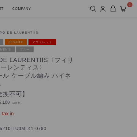
0
ET
COMPANY
PPO DE LAURENTIIS
30％OFF
アウトレット
MEN'S
ブルー
 DE LAURENTIIS〈フィリ
ローレンティス〉
ール ケーブル編み ハイネ
ト
交換不可】
,100
tax in
tax in
5210-LU3ML41-0790