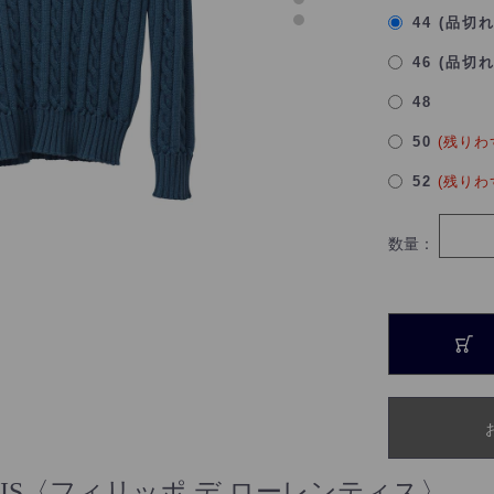
44 (品切
46 (品切
48
50
(残りわ
52
(残りわ
数量：
RENTIIS〈フィリッポ デ ローレンティス〉