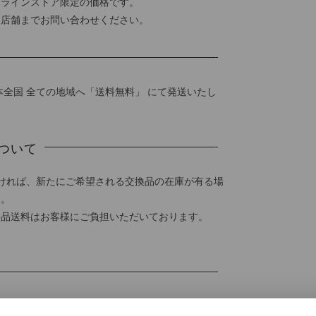
ンラインストア限定の価格です。
各店舗までお問い合わせください。
本全国 全ての地域へ「送料無料」 にて発送いたし
ついて
ければ、新たにご希望される交換品の在庫が有る場
す。
返品送料はお客様にご負担いただいております。
ければご返品をお受けいたしております。