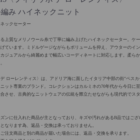
ル編み ハイネックニット
イネックセーター
れる上質なメリノウール糸で丁寧に編み上げたハイネックセーター。ケ
上げています。ミドルゲージながらもボリュームを抑え、アウターのイ
、カジュアルから綺麗めまで幅広いコーディネートに対応します。柔ら
す。
〈フィリッポ デ ローレンティス〉は、アドリア海に面したイタリア中部の街“
れたニット専業のブランド。コレクションはカルミネの70年代から今日に
融合させ、古典的なニットウェアの伝統を際立たせながらも現代的でス
ズンに仕入れた商品が主となっており、キズや汚れがあるB品ではござ
売となります為、返品・交換は承っておりません。
、ご注文商品と別の商品が届いた場合には、返品・交換を承ります。