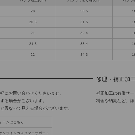
パンツ股上(cm)
パンツワタリ幅(cm)
パンツ裾
20
30.5
1
20.5
31.5
1
21
32.4
1
21.5
33.4
1
22
34.3
1
修理・補正加
気軽にお問い合わせくださいませ。
補正加工は有償サー
更する場合がございます。
料金や納期など、詳
色と異なって見える場合がございます。
ォームはこちら
オンラインカスタマーサポート