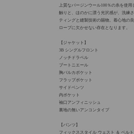
上質なバージンウール100％の糸を使
触りと、ほのかに漂う光沢感が、洗練
ティングと縫製技術の賜物。着心地の
ローブに欠かせない存在となります。
【ジャケット】
3B シングルフロント
ノッチドラペル
ブートニエール
胸バルカポケット
フラップポケット
サイドベンツ
内ポケット
袖口アンフィニッシュ
裏地の無いアンコンタイプ
【パンツ】
フィックススタイル ウェスト ＆ ベル