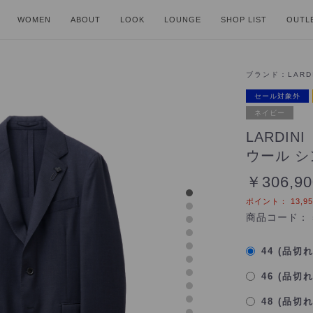
WOMEN
ABOUT
LOOK
LOUNGE
SHOP LIST
OUTL
ブランド：
LARD
セール対象外
ネイビー
LARDI
ウール シ
￥306,90
ポイント：
13,9
商品コード：
44 (品切
46 (品切
48 (品切