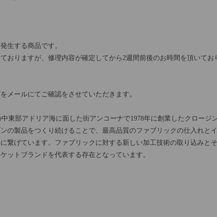
ず発生する商品です。
ておりますが、修理内容が確定してから2週間前後のお時間を頂いてお
どをメールにてご確認をさせていただきます。
アの中東部アドリア海に面した街アンコーナで1978年に創業したクロー
ゾンの製品をつくり続けることで、最高品質のファブリックの仕入れと
事に繋げています。ファブリックに対する新しい加工技術の取り込みと
ャケットブランドを代表する存在となっています。