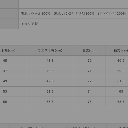
表地：ウール100% 裏地：(JK)ﾎﾟﾘｴｽﾃﾙ100% (ﾊﾟﾝﾂ)ﾚｰﾖﾝ100%
イタリア製
ト幅(cm)
ウエスト幅(cm)
着丈(cm)
袖丈(cm
45
43.3
70
60.2
47
45.3
71
60.9
49
47.3
72
61.6
53
51.3
74
63
55
53.3
75
63.7