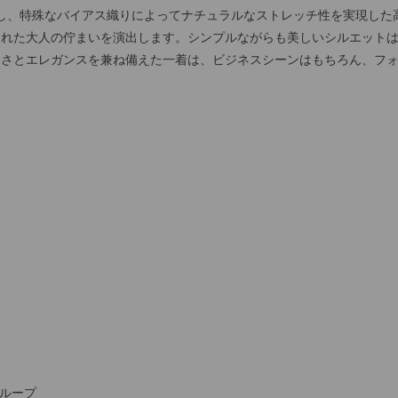
用し、特殊なバイアス織りによってナチュラルなストレッチ性を実現した
された大人の佇まいを演出します。シンプルながらも美しいシルエット
良さとエレガンスを兼ね備えた一着は、ビジネスシーンはもちろん、フ
トループ