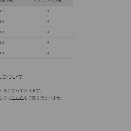
幅(cm)
パンツループ(cm)
8.2
4
8.5
4
8.8
4
9.1
4
9.4
4
工について
ビスとなっております。
しくは
こちら
をご覧くださいませ。