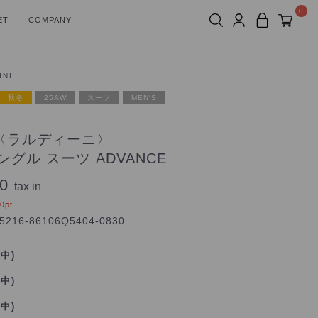
0
ET
COMPANY
INI
秋冬
25AW
スーツ
MEN'S
NI〈ラルディーニ〉
ングル スーツ ADVANCE
0
tax in
50
pt
5216-86106Q5404-0830
れ中)
れ中)
れ中)