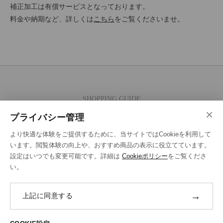
補正加工は有償サービスとなっております。
料金や納期など、詳しくは
こちら
をご覧くださいませ。
SHOPPING GUIDE
×
ご注文の流れ
プライバシー管理
お支払い方法
より快適な体験をご提供するために、当サイトではCookieを利用して
送料・ラッピング·配送方法
います。閲覧体験の向上や、おすすめ商品の表示に役立てています。
設定はいつでも変更可能です。詳細は
Cookieポリシー
をご覧くださ
修理・補正加工について
い。
ポイントプログラムについて
→
上記に同意する
返品・交換
ABOUT US