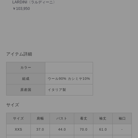
LARDINI〈ラルディーニ〉
￥103,950
アイテム詳細
カラー
組成
ウール90% カシミヤ10%
原産国
イタリア製
サイズ
サイズ
肩幅
バスト
着丈
袖丈
袖口
XXS
37.0
44.0
70.0
61.0
-