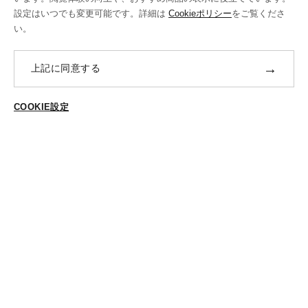
設定はいつでも変更可能です。詳細は
Cookieポリシー
をご覧くださ
修理・補正加工について
い。
ポイントプログラムについて
→
上記に同意する
返品・交換
ABOUT US
COOKIE設定
ご登録はこちら
個人情報保護方針
特定商法取引に基づく表示
Cookieポリシー
Cookieの設定
STYLING
スタイリング一覧
スタッフ一覧
CONTACT