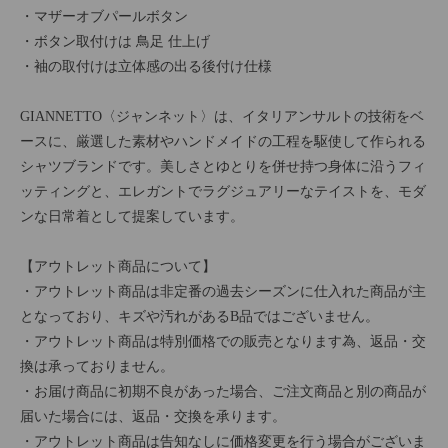
・マザーオブパールボタン
・ボタン取付けは 鳥足 仕上げ
・袖の取付けは立体感の出る後付け仕様
GIANNETTO〈ジャンネット〉は、イタリアンサルトの技術をベ
ースに、厳選した素材やハンドメイドの工程を駆使して作られる
シャツブランドです。美しさとゆとりを併せ持つ身体に沿うフィ
ッティングと、エレガントでラグジュアリーなテイストを、モダ
ンな日常着として提案しています。
【アウトレット商品について】
・アウトレット商品は非定番の過去シーズンに仕入れた商品が主
となっており、キズや汚れがあるB品ではございません。
・アウトレット商品は特別価格での販売となります為、返品・交
換は承っておりません。
・お届け商品に初期不良があった場合、ご注文商品と別の商品が
届いた場合には、返品・交換を承ります。
・アウトレット商品は告知なしに価格変更を行う場合がございま