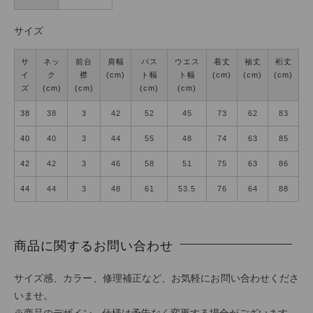
サイズ
サ
ネッ
前台
肩幅
バス
ウエス
着丈
袖丈
裄丈
イ
ク
襟
(cm)
ト幅
ト幅
(cm)
(cm)
(cm)
ズ
(cm)
(cm)
(cm)
(cm)
38
38
3
42
52
45
73
62
83
40
40
3
44
55
48
74
63
85
42
42
3
46
58
51
75
63
86
44
44
3
48
61
53.5
76
64
88
商品に関するお問い合わせ
サイズ感、カラー、修理補正など、お気軽にお問い合わせくださ
いませ。