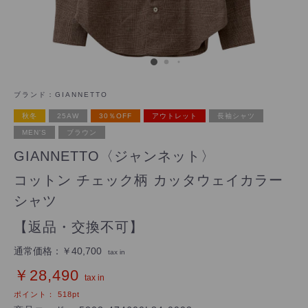
ブランド：
GIANNETTO
秋冬
25AW
30％OFF
アウトレット
長袖シャツ
MEN'S
ブラウン
GIANNETTO〈ジャンネット〉
コットン チェック柄 カッタウェイカラー
シャツ
【返品・交換不可】
通常価格：
￥40,700
tax in
￥28,490
tax in
ポイント：
518
pt