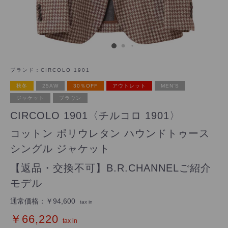
ブランド：
CIRCOLO 1901
秋冬
25AW
30％OFF
アウトレット
MEN'S
ジャケット
ブラウン
CIRCOLO 1901〈チルコロ 1901〉
コットン ポリウレタン ハウンドトゥース
シングル ジャケット
【返品・交換不可】B.R.CHANNELご紹介
モデル
通常価格：
￥94,600
tax in
￥66,220
tax in