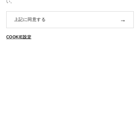
修理・補正加工について
い。
ポイントプログラムについて
→
上記に同意する
返品・交換
ABOUT US
COOKIE設定
ご登録はこちら
個人情報保護方針
特定商法取引に基づく表示
Cookieポリシー
Cookieの設定
STYLING
スタイリング一覧
スタッフ一覧
CONTACT
各種お問合せ