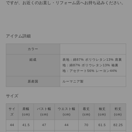
ですが、お近くのお直し・リフォーム店へお持ち込みください。
アイテム詳細
カラー
組成
表地：綿87% ポリウレタン13% 肩裏
地：綿87% ポリウレタン13% 袖裏
地：アセテート56% レーヨン44%
原産国
ルーマニア製
サイズ
サイ
肩幅
バスト幅
ウエスト幅
着丈
袖丈
裄丈
ズ
(cm)
(cm)
(cm)
(cm)
(cm)
(cm)
44
41.5
47
44
70
61.5
82.25