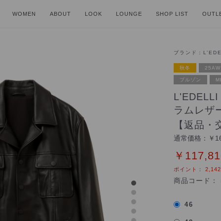
WOMEN
ABOUT
LOOK
LOUNGE
SHOP LIST
OUTL
ブランド：
L’ED
秋冬
25AW
ブルゾン
M
L'EDEL
ラムレザ
【返品・
通常価格：
￥16
￥117,81
ポイント：
2,142
商品コード：
46