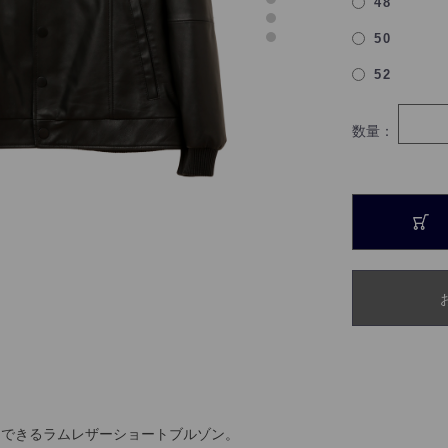
48
50
52
数量：
〉
用できるラムレザーショートブルゾン。