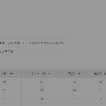
本体：羊革 裏地：レーヨン50% ポリエステル50%
イタリア製
ト幅(cm)
ウエスト幅(cm)
着丈(cm)
袖丈(cm
50
46
65
60
52
48
66
61
54
50
67
62