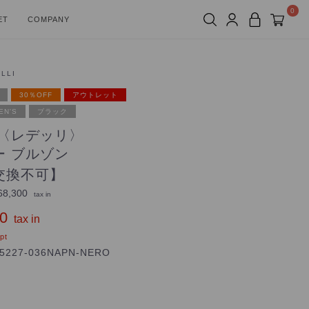
0
ET
COMPANY
ELLI
30％OFF
アウトレット
EN'S
ブラック
LI〈レデッリ〉
ー ブルゾン
交換不可】
8,300
tax in
0
tax in
pt
5227-036NAPN-NERO