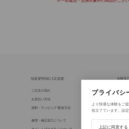
※一部返品・交換対象外の商品がござ
SHOPPING GUIDE
ABOU
ご注文の流れ
個人情
プライバシ
お支払い方法
特定商
より快適な体験をご提
送料・ラッピング·配送方法
Cooki
役立てています。設
Cooki
修理・補正加工について
上記に同意する