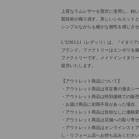
上質なラムレザーを贅沢に使用し、鈍
製技術が織り成す、美しいシルエット
シンプルながらも確かな個性を感じさ
L‘EDELLI（レデッリ）は、『イタリアの
ブランド。ファクトリーはエンポリを拠点
ファクトリーです。メイドインイタリ
提供いたします。
【アウトレット商品について】
・アウトレット商品は非定番の過去シー
・アウトレット商品は特別価格での販
・お届け商品に初期不良があった場合
・アウトレット商品は告知なしに価格
・アウトレット商品は店舗への取り寄
・アウトレット商品はオンラインストア
し・リフォーム店へお持ち込みくださ