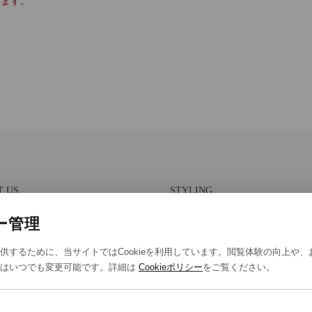
います。
T US
STYLING
報保護方針
スタイリング一覧
ー管理
法取引に基づく表示
スタッフ一覧
供するために、当サイトではCookieを利用しています。閲覧体験の向上や
eポリシー
定はいつでも変更可能です。詳細は
Cookieポリシー
をご覧ください。
eの設定