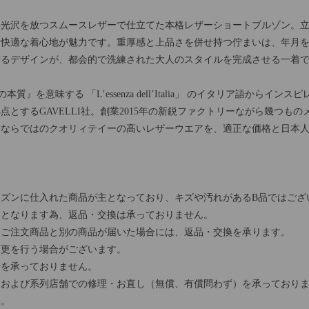
い光沢を放つスムースレザーで仕立てた本格レザーショートブルゾン。
と快適な着心地が魅力です。重厚感と上品さを併せ持つ佇まいは、年月
せるデザインが、都会的で洗練された大人のスタイルを完成させる一着
本質』を意味する 「L’essenza dell’Italia」 のイタリア語から
とするGAVELLI社。創業2015年の新鋭ファクトリーながら幾つも
ーならではのクオリィテイーの高いレザーウエアを、適正な価格と日本
ズンに仕入れた商品が主となっており、キズや汚れがあるB品ではござ
売となります為、返品・交換は承っておりません。
、ご注文商品と別の商品が届いた場合には、返品・交換を承ります。
変更を行う場合がございます。
せを承っておりません。
および系列店舗での修理・お直し（無償、有償問わず）を承っておりま
い。