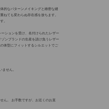
立体的なパターンメイキングと緻密な縫
を重ねても変わらぬ存在感を放ちます。
です。
インスピレーションを受け、名付けられたレザー
のメゾンブランドの生産を請け負うレザー
人の体型にフィットするシルエットでご
いません。
せん。 お手数ですが、お近くのお直