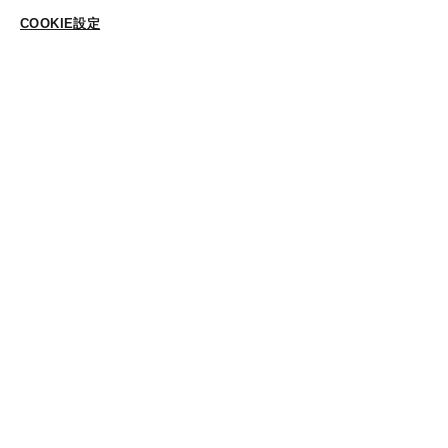
ABOUT US
COOKIE設定
ご登録はこちら
個人情報保護方針
特定商法取引に基づく表示
Cookieポリシー
Cookieの設定
STYLING
スタイリング一覧
スタッフ一覧
CONTACT
各種お問合せ
FOLLOW US