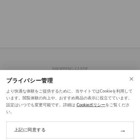
SHOPPING GUIDE
×
ご注文の流れ
プライバシー管理
お支払い方法
より快適な体験をご提供するために、当サイトではCookieを利用して
送料・ラッピング·配送方法
います。閲覧体験の向上や、おすすめ商品の表示に役立てています。
設定はいつでも変更可能です。詳細は
Cookieポリシー
をご覧くださ
修理・補正加工について
い。
ポイントプログラムについて
→
上記に同意する
返品・交換