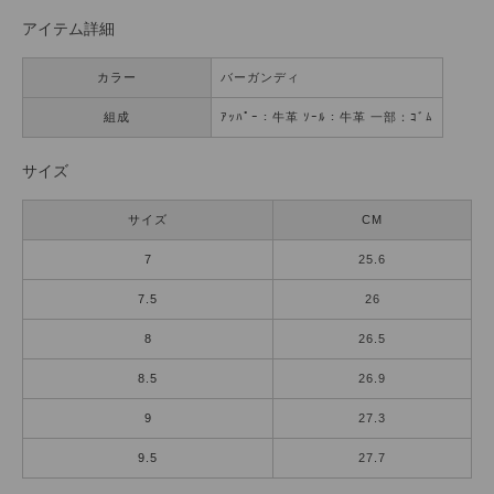
アイテム詳細
カラー
バーガンディ
組成
ｱｯﾊﾟｰ：牛革 ｿｰﾙ：牛革 一部：ｺﾞﾑ
サイズ
サイズ
CM
7
25.6
7.5
26
8
26.5
8.5
26.9
9
27.3
9.5
27.7