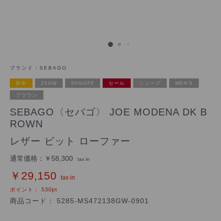
ブランド：
SEBAGO
秋冬
25AW
50%OFF
セール
シューズ
MEN'S
ブラウン
SEBAGO〈セバゴ〉 JOE MODENA DK B
ROWN
レザー ビット ローファー
通常価格：
￥58,300
tax in
￥29,150
tax in
ポイント：
530
pt
商品コード：
5285-MS472138GW-0901