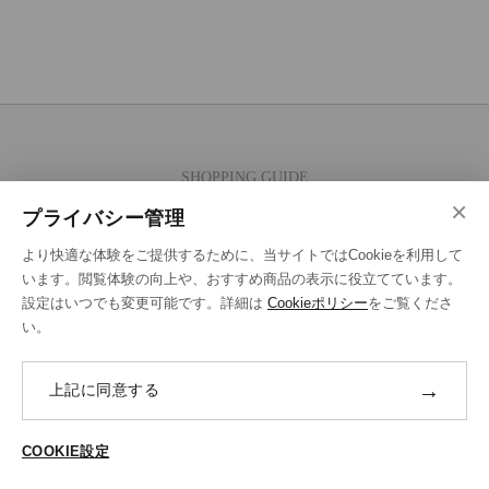
SHOPPING GUIDE
×
ご注文の流れ
プライバシー管理
お支払い方法
より快適な体験をご提供するために、当サイトではCookieを利用して
送料・ラッピング·配送方法
います。閲覧体験の向上や、おすすめ商品の表示に役立てています。
設定はいつでも変更可能です。詳細は
Cookieポリシー
をご覧くださ
修理・補正加工について
い。
ポイントプログラムについて
→
上記に同意する
返品・交換
ABOUT US
COOKIE設定
ご登録はこちら
個人情報保護方針