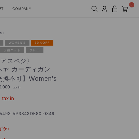
0
ET
COMPANY
SI
WOMEN'S
30％OFF
長袖ニット
グレー
I〈アスペジ〉
ヘヤ カーディガン
換不可】Women’s
,000
tax in
tax in
5493-5P3343D580-0349
ずか)