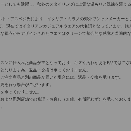
ヤーとしても活躍し、秋冬のスタイリングに上質な温もりと洗練を添え
アルベルト・アスペジ氏により、イタリア・ミラノの郊外でシャツメーカー
て、現在ではイタリアンカジュアルウエアの代名詞となっています。絶え
ルな視点からデザインされたウエアはクリーンで都会的な感覚と普遍的
ズンに仕入れた商品が主となっており、キズや汚れがあるB品ではござ
売となります為、返品・交換は承っておりません。
、ご注文商品と別の商品が届いた場合には、返品・交換を承ります。
変更を行う場合がございます。
せを承っておりません。
および系列店舗での修理・お直し（無償、有償問わず）を承っておりま
い。