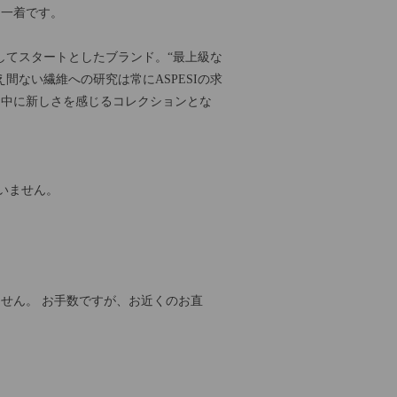
る一着です。
としてスタートとしたブランド。“最上級な
間ない繊維への研究は常にASPESIの求
な中に新しさを感じるコレクションとな
いません。
せん。 お手数ですが、お近くのお直