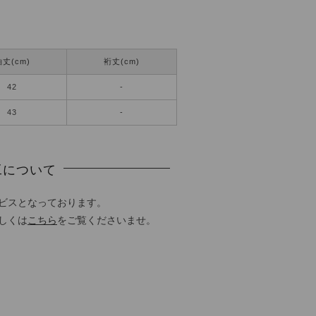
丈(cm)
裄丈(cm)
42
-
43
-
工について
ビスとなっております。
しくは
こちら
をご覧くださいませ。