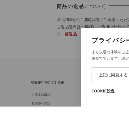
商品の返品について
商品到着から1週間以内にご連絡いただ
ご返品送料はお客様にご負担いただい
※一部返品・交換対象外の商品がござ
プライバシ
より快適な体験をご提
役立てています。設
上記に同意する
SHOPPING GUIDE
ABOU
COOKIE設定
ご注文の流れ
個人情
お支払い方法
特定商
送料・ラッピング·配送方法
Cooki
Cooki
修理・補正加工について