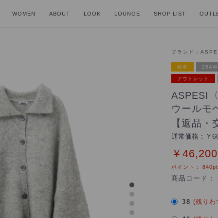
WOMEN
ABOUT
LOOK
LOUNGE
SHOP LIST
OUTL
ブランド：
ASPE
秋冬
25AW
アウトレット
ASPES
ウールモ
【返品・交
通常価格：
￥66
￥46,200
ポイント：
840
pt
商品コード：
38
(残りわ