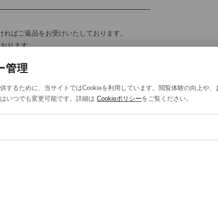
ければご返品をお受けいたしております。
ております。
います。
ー管理
供するために、当サイトではCookieを利用しています。閲覧体験の向上や
定はいつでも変更可能です。詳細は
Cookieポリシー
をご覧ください。
T US
STYLING
報保護方針
スタイリング一覧
法取引に基づく表示
スタッフ一覧
eポリシー
eの設定