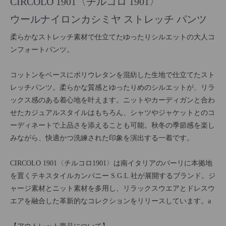
CIRCOLO 1901〈チルコロ 1901〉
ウールナイロンカシミヤ ストレッチ パンツ
柔らかなストレッチ素材で仕立てたゆったりシルエットの大人コ
ンフォートパンツ。
コットンをベースにポリウレタンを混紡した生地で仕立てたスト
レッチパンツ。柔らかな質感とゆったりめのシルエットが、リラ
ックス感のある着心地を叶えます。ニットやカーディガンと合わ
せたカジュアルスタイルはもちろん、シャツやジャケットとのコ
ーディネートで上品さを添えることも可能。秋冬の季節感を楽し
みながら、快適かつ洗練された印象を演出する一着です。
CIRCOLO 1901〈チルコロ1901〉は南イタリアのバーリに本拠地
を置くテキスタイルカンパニー S.G.L.社が展開するブランド。ジ
ャージ素材とニット素材を多用し、リラックスウエアとドレスウ
エアを融合した革新的なコレクションをリリースしています。a