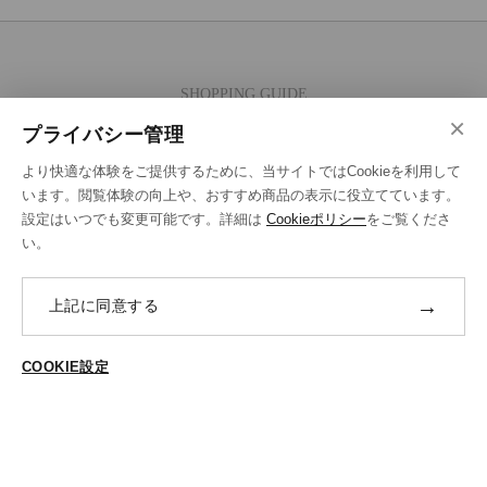
SHOPPING GUIDE
×
ご注文の流れ
プライバシー管理
お支払い方法
より快適な体験をご提供するために、当サイトではCookieを利用して
送料・ラッピング·配送方法
います。閲覧体験の向上や、おすすめ商品の表示に役立てています。
設定はいつでも変更可能です。詳細は
Cookieポリシー
をご覧くださ
修理・補正加工について
い。
ポイントプログラムについて
→
上記に同意する
返品・交換
ABOUT US
COOKIE設定
ご登録はこちら
個人情報保護方針
特定商法取引に基づく表示
Cookieポリシー