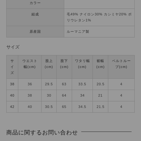
カラー
組成
毛49% ナイロン30% カシミヤ20% ポ
リウレタン1%
原産国
ルーマニア製
サイズ
サ
ウエスト
股上
股下
ワタリ幅
裾幅
ベルトルー
イ
幅(cm)
(cm)
(cm)
(cm)
(cm)
プ(cm)
ズ
38
36
29.5
63
33.5
20.5
4
40
38
30
64
34
21
4
42
40
30.5
65
34.5
21.5
4
商品に関するお問い合わせ