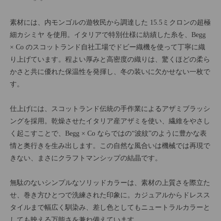
素材には、内モンゴルの遊牧民から調達した 15.5ミクロンの超極
細カシミヤ を使用。イタリアで特別仕様に紡績した糸を、Begg
× Co のスコットランド自社工場でドビー織機を使って丁寧に織
り上げています。程よい厚みと高密度の織りは、驚くほどの柔ら
かさと共に優れた保温性を発揮し、冬の装いに欠かせない一枚で
す。
仕上げには、スコットランド伝統の手作業によるアザミブラッシ
ングを採用。乾燥させたイタリア産アザミを使い、繊維をやさし
く起こすことで、Begg × Co ならではの“波紋”のように豊かな表
情と奥行きを生み出します。この自然な風合いは機械では再現で
きない、まさにクラフトマンシップの結晶です。
無駄のないシンプルなソリッドカラーは、素材の上質さを際立た
せ、巻き方ひとつで洗練された印象に。カジュアルからドレスス
タイルまで幅広く馴染み、差し色としてもニュートラルカラーと
しても映える万能さを兼ね備えています。