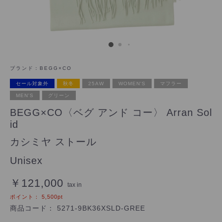
ブランド：
BEGG×CO
セール対象外
秋冬
25AW
WOMEN'S
マフラー
MEN'S
グリーン
BEGG×CO〈ベグ アンド コー〉 Arran Sol
id
カシミヤ ストール
Unisex
￥121,000
tax in
ポイント：
5,500
pt
商品コード：
5271-9BK36XSLD-GREE