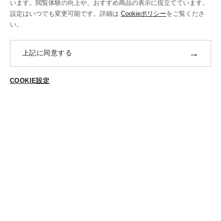
います。閲覧体験の向上や、おすすめ商品の表示に役立てています。
送料・ラッピング·配送方法
設定はいつでも変更可能です。詳細は
Cookieポリシー
をご覧くださ
い。
修理・補正加工について
ポイントプログラムについて
→
上記に同意する
返品・交換
COOKIE設定
ABOUT US
ご登録はこちら
個人情報保護方針
特定商法取引に基づく表示
Cookieポリシー
Cookieの設定
STYLING
スタイリング一覧
スタッフ一覧