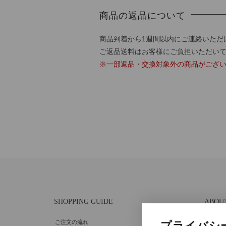
商品の返品について
商品到着から1週間以内にご連絡いただ
ご返品送料はお客様にご負担いただい
※一部返品・交換対象外の商品がござ
SHOPPING GUIDE
ABOU
ご注文の流れ
個人情
プライバシ