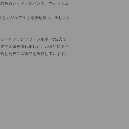
感のあるレディースパンツ。ウォッシュ
さとカジュアルさを併せ持つ、美しいシ
レリーとフランソワ・ジルボーの2人で
界的人気を博しました。2001年にドイ
融合したデニム製品を製作しています。