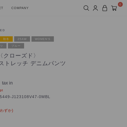
0
ET
COMPANY
ED
秋冬
25AW
WOMEN'S
ツ
ブルー
D〈クローズド〉
 ストレッチ デニムパンツ
tax in
pt
5449-J123108V47-0MBL
りわずか)