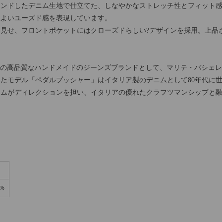
レンドしたデニム生地で仕立てた、しなやかなストレッチ性とフィット
程よいユーズド感を表現しています。
見せ、フロントポケットにはクローズドらしい?デザインを採用。上品
ア製の高品質なハンドメイドのジーンズブランドとして、マリテ・バシェ
したモデル「ペダルプッシャー」はイタリア製のデニムとして80年代に世
ームがディレクションを担い、イタリアの優れたクラフツマンシップと
%