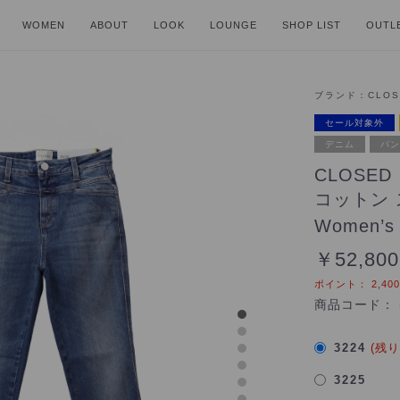
WOMEN
ABOUT
LOOK
LOUNGE
SHOP LIST
OUTL
ブランド：
CLOS
セール対象外
デニム
パン
CLOSE
コットン
Women’s
￥52,800
ポイント：
2,400
商品コード：
3224
(残
3225