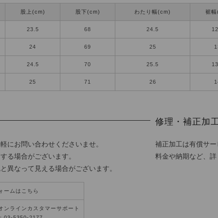
股上(cm)
股下(cm)
わたり幅(cm)
裾幅(
23.5
68
24.5
12
24
69
25
1
24.5
70
25.5
13
25
71
26
1
修理・補正加
気軽にお問い合わせくださいませ。
補正加工は有償サー
更する場合がございます。
料金や納期など、詳
色と異なって見える場合がございます。
ォームはこちら
オンラインカスタマーサポート
3-5350-2177