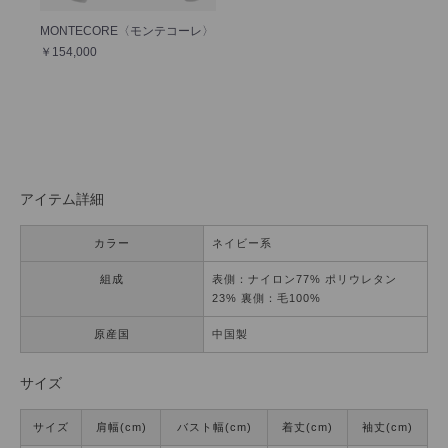
MONTECORE〈モンテコーレ〉
￥154,000
アイテム詳細
カラー
ネイビー系
組成
表側：ナイロン77% ポリウレタン
23% 裏側：毛100%
原産国
中国製
サイズ
サイズ
肩幅(cm)
バスト幅(cm)
着丈(cm)
袖丈(cm)