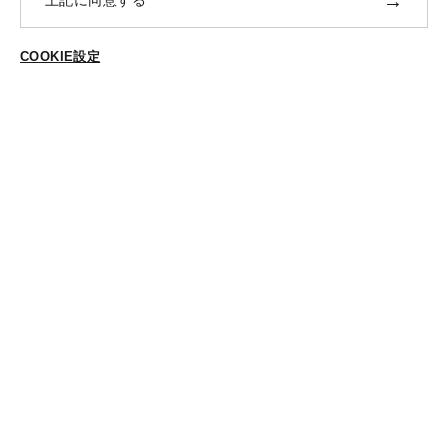
→
上記に同意する
返品・交換
ABOUT US
COOKIE設定
ご登録はこちら
個人情報保護方針
特定商法取引に基づく表示
Cookieポリシー
Cookieの設定
STYLING
スタイリング一覧
スタッフ一覧
CONTACT
各種お問合せ
FOLLOW US