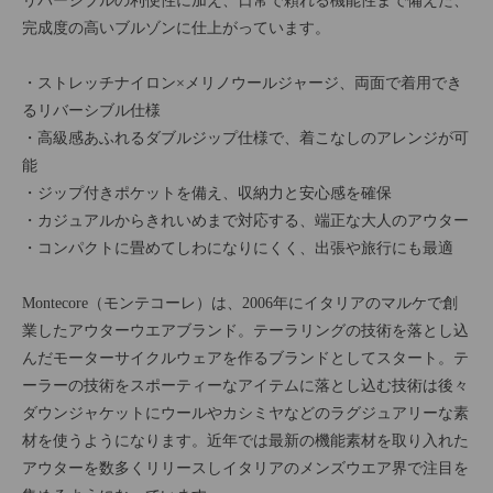
リバーシブルの利便性に加え、日常で頼れる機能性まで備えた、
完成度の高いブルゾンに仕上がっています。
・ストレッチナイロン×メリノウールジャージ、両面で着用でき
るリバーシブル仕様
・高級感あふれるダブルジップ仕様で、着こなしのアレンジが可
能
・ジップ付きポケットを備え、収納力と安心感を確保
・カジュアルからきれいめまで対応する、端正な大人のアウター
・コンパクトに畳めてしわになりにくく、出張や旅行にも最適
Montecore（モンテコーレ）は、2006年にイタリアのマルケで創
業したアウターウエアブランド。テーラリングの技術を落とし込
んだモーターサイクルウェアを作るブランドとしてスタート。テ
ーラーの技術をスポーティーなアイテムに落とし込む技術は後々
ダウンジャケットにウールやカシミヤなどのラグジュアリーな素
材を使うようになります。近年では最新の機能素材を取り入れた
アウターを数多くリリースしイタリアのメンズウエア界で注目を