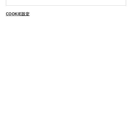
ABOUT US
COOKIE設定
ご登録はこちら
個人情報保護方針
特定商法取引に基づく表示
Cookieポリシー
Cookieの設定
STYLING
スタイリング一覧
スタッフ一覧
CONTACT
各種お問合せ
FOLLOW US