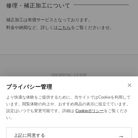
修理・補正加工について
補正加工は有償サービスとなっております。
料金や納期など、詳しくは
こちら
をご覧くださいませ。
SHOPPING GUIDE
×
ご注文の流れ
プライバシー管理
お支払い方法
より快適な体験をご提供するために、当サイトではCookieを利用して
送料・ラッピング·配送方法
います。閲覧体験の向上や、おすすめ商品の表示に役立てています。
設定はいつでも変更可能です。詳細は
Cookieポリシー
をご覧くださ
修理・補正加工について
い。
ポイントプログラムについて
→
上記に同意する
返品・交換