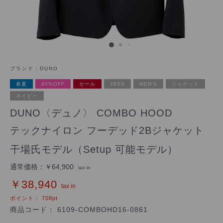
ブランド：
DUNO
春夏
40%OFF
セール
26SS
MEN'S
ジャケット
ネイビー
DUNO〈デュノ〉 COMBO HOOD
テックナイロン フーデッド2Bジャケット
干場氏モデル（Setup 可能モデル）
通常価格：
￥64,900
tax in
￥38,940
tax in
ポイント：
708
pt
商品コード：
6109-COMBOHD16-0861