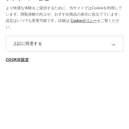
お支払い方法
より快適な体験をご提供するために、当サイトではCookieを利用して
送料・ラッピング·配送方法
います。閲覧体験の向上や、おすすめ商品の表示に役立てています。
設定はいつでも変更可能です。詳細は
Cookieポリシー
をご覧くださ
修理・補正加工について
い。
ポイントプログラムについて
→
上記に同意する
返品・交換
ABOUT US
COOKIE設定
ご登録はこちら
個人情報保護方針
特定商法取引に基づく表示
Cookieポリシー
Cookieの設定
STYLING
スタイリング一覧
スタッフ一覧