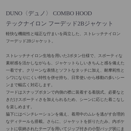
DUNO〈デュノ〉 COMBO HOOD
テックナイロン フーデッド2Bジャケット
軽快な機能性と端正な佇まいを両立した、ストレッチナイロン
フーデッド2Bジャケット。
ストレッチナイロン生地を用いた2ボタン仕様で、スポーティな
素材感を活かしながらも、ジャケットらしいきちんと感を備えた
一着です。クリーンな表情とソフトなタッチに加え、耐摩耗性と
シワになりにくい特性を併せ持ち、日常使いから移動の多いシー
ンまで幅広く対応します。
フードはスナップボタンで内側の襟に装着する着脱式。必要なと
きだけスポーティさを加えられるため、シーンに応じた着こなし
を楽しめます。
脇下にはベンチレーションを備え、着用中のムレを逃がす合理的
なディテールも搭載。さらに、ジャケットを折りたたみ、内ポケ
ットに収納されたテープを用いてジップ付きの小型バッグ状にま