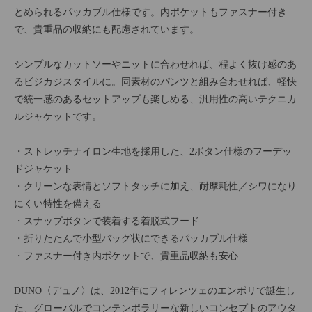
とめられるパッカブル仕様です。内ポケットもファスナー付き
で、貴重品の収納にも配慮されています。
シンプルなカットソーやニットに合わせれば、程よく抜け感のあ
るビジカジスタイルに。同素材のパンツと組み合わせれば、軽快
で統一感のあるセットアップも楽しめる、汎用性の高いテクニカ
ルジャケットです。
・ストレッチナイロン生地を採用した、2ボタン仕様のフーデッ
ドジャケット
・クリーンな表情とソフトタッチに加え、耐摩耗性／シワになり
にくい特性を備える
・スナップボタンで装着する着脱式フード
・折りたたんで小型バッグ状にできるパッカブル仕様
・ファスナー付き内ポケットで、貴重品収納も安心
DUNO〈デュノ〉は、2012年にフィレンツェのエンポリで誕生し
た、グローバルでコンテンポラリーな新しいコンセプトのアウタ