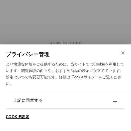
SHOPPING GUIDE
×
ご注文の流れ
プライバシー管理
お支払い方法
より快適な体験をご提供するために、当サイトではCookieを利用して
送料・ラッピング·配送方法
います。閲覧体験の向上や、おすすめ商品の表示に役立てています。
設定はいつでも変更可能です。詳細は
Cookieポリシー
をご覧くださ
修理・補正加工について
い。
ポイントプログラムについて
→
上記に同意する
返品・交換
ABOUT US
COOKIE設定
ご登録はこちら
個人情報保護方針