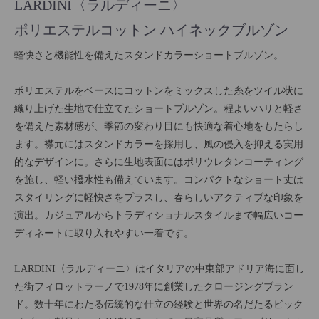
LARDINI〈ラルディーニ〉
ポリエステルコットン ハイネックブルゾン
軽快さと機能性を備えたスタンドカラーショートブルゾン。
ポリエステルをベースにコットンをミックスした糸をツイル状に
織り上げた生地で仕立てたショートブルゾン。程よいハリと軽さ
を備えた素材感が、季節の変わり目にも快適な着心地をもたらし
ます。襟元にはスタンドカラーを採用し、風の侵入を抑える実用
的なデザインに。さらに生地表面にはポリウレタンコーティング
を施し、軽い撥水性も備えています。コンパクトなショート丈は
スタイリングに軽快さをプラスし、春らしいアクティブな印象を
演出。カジュアルからトラディショナルスタイルまで幅広いコー
ディネートに取り入れやすい一着です。
LARDINI〈ラルディーニ〉はイタリアの中東部アドリア海に面し
た街フィロットラーノで1978年に創業したクロージングブラン
ド。数十年にわたる伝統的な仕立の経験と世界の名だたるビック