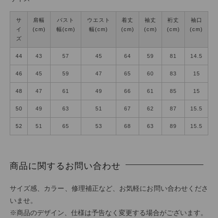
サ
肩幅
バスト
ウエスト
着丈
袖丈
裄丈
袖口
イ
(cm)
幅(cm)
幅(cm)
(cm)
(cm)
(cm)
(cm)
ズ
44
43
57
45
64
59
81
14.5
46
45
59
47
65
60
83
15
48
47
61
49
66
61
85
15
50
49
63
51
67
62
87
15.5
52
51
65
53
68
63
89
15.5
商品に関するお問い合わせ
サイズ感、カラー、修理補正など、お気軽にお問い合わせくださ
いませ。
※商品のデザイン、仕様は予告なく変更する場合がございます。