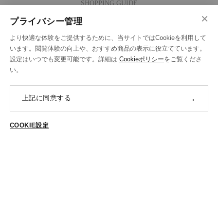
SHOPPING GUIDE
×
ご注文の流れ
プライバシー管理
お支払い方法
より快適な体験をご提供するために、当サイトではCookieを利用して
送料・ラッピング·配送方法
います。閲覧体験の向上や、おすすめ商品の表示に役立てています。
設定はいつでも変更可能です。詳細は
Cookieポリシー
をご覧くださ
修理・補正加工について
い。
ポイントプログラムについて
→
上記に同意する
返品・交換
ABOUT US
COOKIE設定
ご登録はこちら
個人情報保護方針
特定商法取引に基づく表示
Cookieポリシー
Cookieの設定
STYLING