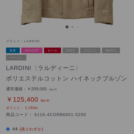
ブランド：
LARDINI
春夏
40%OFF
セール
26SS
ブルゾン
MEN'S
ベージュ
LARDINI〈ラルディーニ〉
ポリエステルコットン ハイネックブルゾン
通常価格：
￥209,000
tax in
￥125,400
tax in
ポイント：
2,280
pt
商品コード：
6116-4CORB6601-0200
44
(残りわずか)