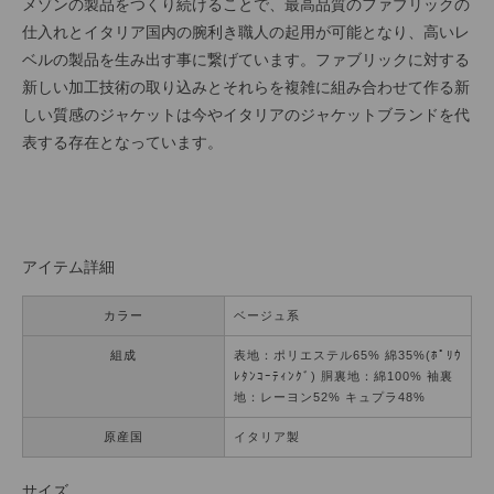
メゾンの製品をつくり続けることで、最高品質のファブリックの
仕入れとイタリア国内の腕利き職人の起用が可能となり、高いレ
ベルの製品を生み出す事に繋げています。ファブリックに対する
新しい加工技術の取り込みとそれらを複雑に組み合わせて作る新
しい質感のジャケットは今やイタリアのジャケットブランドを代
表する存在となっています。
アイテム詳細
カラー
ベージュ系
組成
表地：ポリエステル65% 綿35%(ﾎﾟﾘｳ
ﾚﾀﾝｺｰﾃｨﾝｸﾞ) 胴裏地：綿100% 袖裏
地：レーヨン52% キュプラ48%
原産国
イタリア製
サイズ