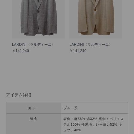
LARDINI〈ラルディーニ〉
LARDINI〈ラルディーニ〉
￥141,240
￥141,240
アイテム詳細
カラー
ブルー系
組成
表側：麻68% 綿32% 裏側：ポリエス
テル100% 袖裏地：レーヨン52% キ
ュプラ48%