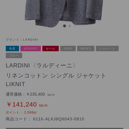
ブランド：
LARDINI
春夏
40%OFF
セール
26SS
MEN'S
ジャケット
ブルー
LARDINI〈ラルディーニ〉
リネンコットン シングル ジャケット
LIKNIT
通常価格：
￥235,400
tax in
￥141,240
tax in
ポイント：
2,568
pt
商品コード：
6116-ALKJ8Q6043-0810