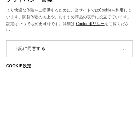
お支払い方法
より快適な体験をご提供するために、当サイトではCookieを利用して
送料・ラッピング·配送方法
います。閲覧体験の向上や、おすすめ商品の表示に役立てています。
設定はいつでも変更可能です。詳細は
Cookieポリシー
をご覧くださ
修理・補正加工について
い。
ポイントプログラムについて
→
上記に同意する
返品・交換
ABOUT US
COOKIE設定
ご登録はこちら
個人情報保護方針
特定商法取引に基づく表示
Cookieポリシー
Cookieの設定
STYLING
スタイリング一覧
スタッフ一覧