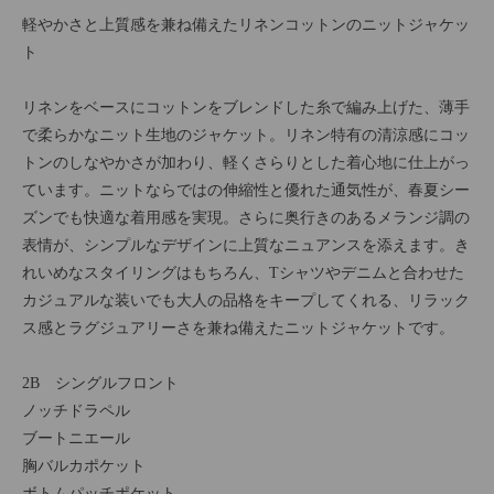
軽やかさと上質感を兼ね備えたリネンコットンのニットジャケッ
ト
リネンをベースにコットンをブレンドした糸で編み上げた、薄手
で柔らかなニット生地のジャケット。リネン特有の清涼感にコッ
トンのしなやかさが加わり、軽くさらりとした着心地に仕上がっ
ています。ニットならではの伸縮性と優れた通気性が、春夏シー
ズンでも快適な着用感を実現。さらに奥行きのあるメランジ調の
表情が、シンプルなデザインに上質なニュアンスを添えます。き
れいめなスタイリングはもちろん、Tシャツやデニムと合わせた
カジュアルな装いでも大人の品格をキープしてくれる、リラック
ス感とラグジュアリーさを兼ね備えたニットジャケットです。
2B シングルフロント
ノッチドラペル
ブートニエール
胸バルカポケット
ボトムパッチポケット