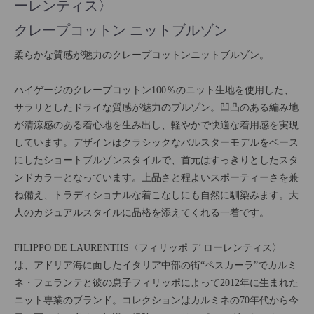
ーレンティス〉
クレープコットン ニットブルゾン
柔らかな質感が魅力のクレープコットンニットブルゾン。
ハイゲージのクレープコットン100％のニット生地を使用した、
サラリとしたドライな質感が魅力のブルゾン。凹凸のある編み地
が清涼感のある着心地を生み出し、軽やかで快適な着用感を実現
しています。デザインはクラシックなバルスターモデルをベース
にしたショートブルゾンスタイルで、首元はすっきりとしたスタ
ンドカラーとなっています。上品さと程よいスポーティーさを兼
ね備え、トラディショナルな着こなしにも自然に馴染みます。大
人のカジュアルスタイルに品格を添えてくれる一着です。
FILIPPO DE LAURENTIIS〈フィリッポ デ ローレンティス〉
は、アドリア海に面したイタリア中部の街“ペスカーラ”でカルミ
ネ・フェランテと彼の息子フィリッポによって2012年に生まれた
ニット専業のブランド。コレクションはカルミネの70年代から今