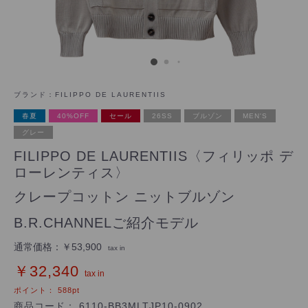
ブランド：
FILIPPO DE LAURENTIIS
春夏
40%OFF
セール
26SS
ブルゾン
MEN'S
グレー
FILIPPO DE LAURENTIIS〈フィリッポ デ
ローレンティス〉
クレープコットン ニットブルゾン
B.R.CHANNELご紹介モデル
通常価格：
￥53,900
tax in
￥32,340
tax in
ポイント：
588
pt
商品コード：
6110-BB3MLTJP10-0902