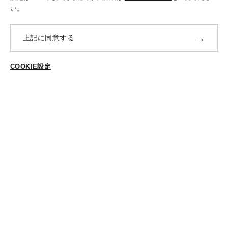
修理・補正加工について
い。
ポイントプログラムについて
→
上記に同意する
返品・交換
ABOUT US
COOKIE設定
ご登録はこちら
個人情報保護方針
特定商法取引に基づく表示
Cookieポリシー
Cookieの設定
STYLING
スタイリング一覧
スタッフ一覧
CONTACT
各種お問合せ