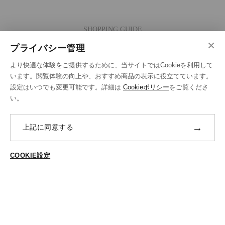
SHOPPING GUIDE
×
ご注文の流れ
プライバシー管理
お支払い方法
より快適な体験をご提供するために、当サイトではCookieを利用して
送料・ラッピング·配送方法
います。閲覧体験の向上や、おすすめ商品の表示に役立てています。
設定はいつでも変更可能です。詳細は
Cookieポリシー
をご覧くださ
修理・補正加工について
い。
ポイントプログラムについて
→
上記に同意する
返品・交換
ABOUT US
COOKIE設定
ご登録はこちら
個人情報保護方針
特定商法取引に基づく表示
Cookieポリシー
Cookieの設定