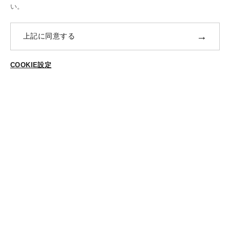
修理・補正加工について
い。
ポイントプログラムについて
→
上記に同意する
返品・交換
ABOUT US
COOKIE設定
ご登録はこちら
個人情報保護方針
特定商法取引に基づく表示
Cookieポリシー
Cookieの設定
STYLING
スタイリング一覧
スタッフ一覧
CONTACT
各種お問合せ