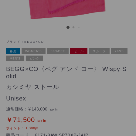
ブランド：
BEGG×CO
春夏
WOMEN'S
50%OFF
セール
スカーフ
26SS
MEN'S
ピンク
BEGG×CO〈ベグ アンド コー〉 Wispy S
olid
カシミヤ ストール
Unisex
通常価格：
￥143,000
tax in
￥71,500
tax in
ポイント：
1,300
pt
商品コード：
6171-9AWISP70XP-JAIP