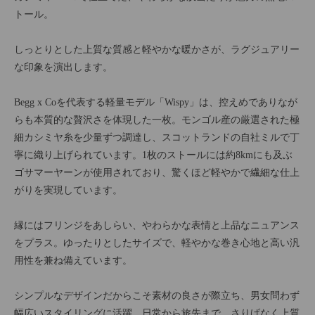
トール。
しっとりとした上質な質感と軽やかな暖かさが、ラグジュアリー
な印象を演出します。
Begg x Coを代表する軽量モデル「Wispy」は、控えめでありなが
らも本質的な贅沢さを体現した一枚。モンゴル産の厳選された極
細カシミヤ糸を少量ずつ調達し、スコットランドの自社ミルで丁
寧に織り上げられています。1枚のストールには約8kmにも及ぶ
ゴサマーヤーンが使用されており、驚くほど軽やかで繊細な仕上
がりを実現しています。
縁にはフリンジをあしらい、やわらかな表情と上品なニュアンス
をプラス。ゆったりとしたサイズで、軽やかな巻き心地と高い汎
用性を兼ね備えています。
シンプルなデザインだからこそ素材の良さが際立ち、男女問わず
幅広いスタイリングに活躍。日常から旅先まで、さりげなく上質