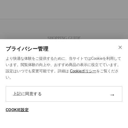
SHOPPING GUIDE
×
ご注文の流れ
プライバシー管理
お支払い方法
より快適な体験をご提供するために、当サイトではCookieを利用して
送料・ラッピング·配送方法
います。閲覧体験の向上や、おすすめ商品の表示に役立てています。
設定はいつでも変更可能です。詳細は
Cookieポリシー
をご覧くださ
修理・補正加工について
い。
ポイントプログラムについて
→
上記に同意する
返品・交換
ABOUT US
COOKIE設定
ご登録はこちら
個人情報保護方針
特定商法取引に基づく表示