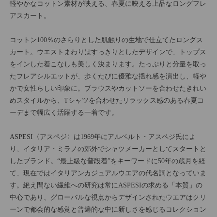
軽やかなコットン素材が映える、春夏に映える上品なロングフレ
アスカート。
コットン100％のさらりとした肌触りの生地で仕立てたロングス
カート。ウエストまわりはすっきりとしたデザインで、トップス
をインした着こなしも美しく決まります。たっぷりと分量を取っ
たフレアシルエットが、歩くたびに優雅な揺れ感を演出し、軽や
かで女性らしい印象に。ブラウスやカットソーを合わせたきれい
めスタイルから、Tシャツを合わせたリラックス感のある春夏コ
ーデまで幅広く活躍する一着です。
ASPESI〈アスペジ〉は1969年にアルベルト・アスペジ氏によ
り、イタリア・ミラノの郊外でシャツメーカーとしてスタートと
したブランド。“最上級な普段着”をキーワードに50年の歳月を経
て、現在ではイタリアンカジュアルウエアの代名詞となっていま
す。絶え間ない繊維への研究は常にASPESIの求める「本質」の
中心であり、グローバルな視点からデザインされたウエアはクリ
ーンで都会的な感覚と普遍的な中に新しさを感じるコレクション