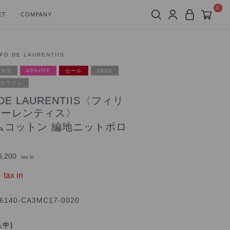
0
ET
COMPANY
PPO DE LAURENTIIS
N'S
40%OFF
セール
26SS
ホワイト
 DE LAURENTIIS〈フィリ
ローレンティス〉
ムコットン 編地ニットポロ
,200
tax in
tax in
6140-CA3MC17-0020
れ中)