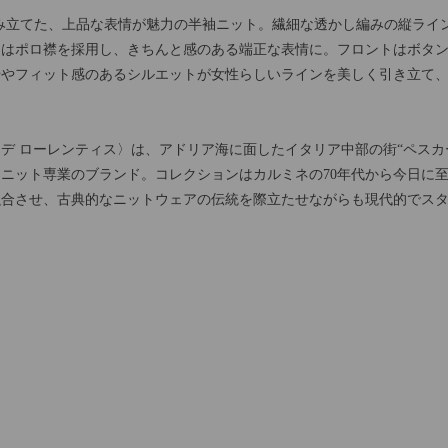
編み立てた、上品な表情が魅力の半袖ニット。繊細な透かし編みの縦ライ
にはポロ襟を採用し、きちんと感のある端正な表情に。フロントはボタ
ややフィット感のあるシルエットが女性らしいラインを美しく引き立て
〈フィリッポ デ ローレンティス〉は、アドリア海に面したイタリア中部の街“
れたニット専業のブランド。コレクションはカルミネの70年代から今日に
融合させ、古典的なニットウェアの伝統を際立たせながらも現代的でス