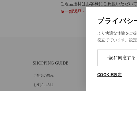
ご返品送料はお客様にご負担いただい
※一部返品・交換対象外の商品がござ
プライバシ
より快適な体験をご提
役立てています。設
上記に同意する
SHOPPING GUIDE
ABOU
COOKIE設定
ご注文の流れ
個人情
お支払い方法
特定商
送料・ラッピング·配送方法
Cooki
Cooki
修理・補正加工について
ポイントプログラムについて
返品・交換