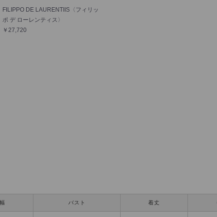
FILIPPO DE LAURENTIIS〈フィリッ
ポ デ ローレンティス〉
￥27,720
幅
バスト
着丈