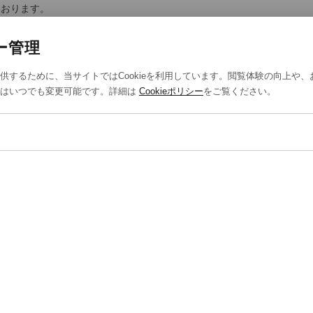
ております。
います。
ー管理
供するために、当サイトではCookieを利用しています。閲覧体験の向上や
定はいつでも変更可能です。詳細は
Cookieポリシー
をご覧ください。
T US
STYLING
報保護方針
スタイリング一覧
法取引に基づく表示
スタッフ一覧
eポリシー
eの設定