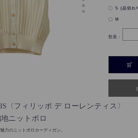
S (品切れ
M
数量：
RENTIIS〈フィリッポ デ ローレンティス〉
編地ニットポロ
が魅力のニットポロカーディガン。