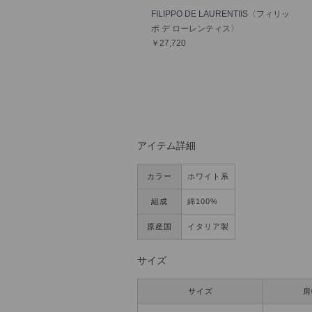
FILIPPO DE LAURENTIIS〈フィリッ
ポ デ ローレンティス〉
￥27,720
アイテム詳細
カラー
ホワイト系
組成
綿100%
原産国
イタリア製
サイズ
サイズ
肩