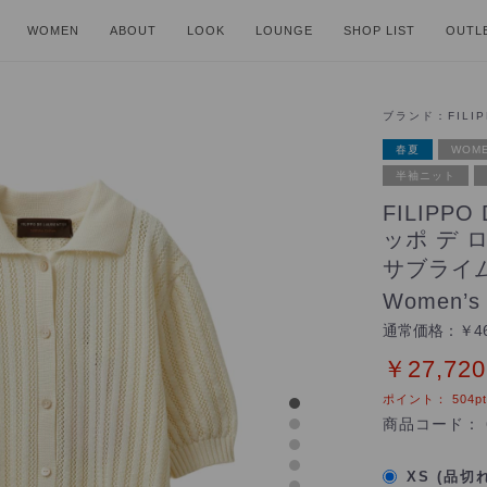
WOMEN
ABOUT
LOOK
LOUNGE
SHOP LIST
OUTL
ブランド：
FILI
春夏
WOME
半袖ニット
FILIPPO
ッポ デ 
サブライ
Women’s
通常価格：
￥46
￥27,720
ポイント：
504
pt
商品コード：
XS (品切