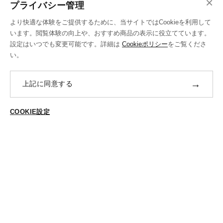
×
ご注文の流れ
プライバシー管理
お支払い方法
より快適な体験をご提供するために、当サイトではCookieを利用して
送料・ラッピング·配送方法
います。閲覧体験の向上や、おすすめ商品の表示に役立てています。
設定はいつでも変更可能です。詳細は
Cookieポリシー
をご覧くださ
修理・補正加工について
い。
ポイントプログラムについて
→
上記に同意する
返品・交換
ABOUT US
COOKIE設定
ご登録はこちら
個人情報保護方針
特定商法取引に基づく表示
Cookieポリシー
Cookieの設定
STYLING
スタイリング一覧