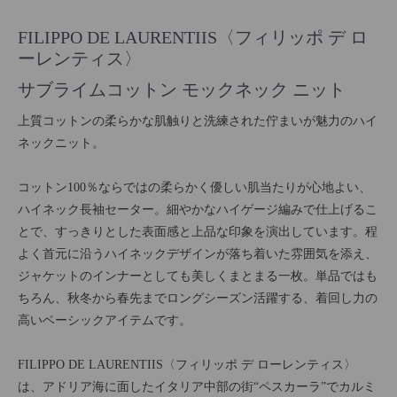
FILIPPO DE LAURENTIIS〈フィリッポ デ ロ
ーレンティス〉
サブライムコットン モックネック ニット
上質コットンの柔らかな肌触りと洗練された佇まいが魅力のハイ
ネックニット。
コットン100％ならではの柔らかく優しい肌当たりが心地よい、
ハイネック長袖セーター。細やかなハイゲージ編みで仕上げるこ
とで、すっきりとした表面感と上品な印象を演出しています。程
よく首元に沿うハイネックデザインが落ち着いた雰囲気を添え、
ジャケットのインナーとしても美しくまとまる一枚。単品ではも
ちろん、秋冬から春先までロングシーズン活躍する、着回し力の
高いベーシックアイテムです。
FILIPPO DE LAURENTIIS〈フィリッポ デ ローレンティス〉
は、アドリア海に面したイタリア中部の街“ペスカーラ”でカルミ