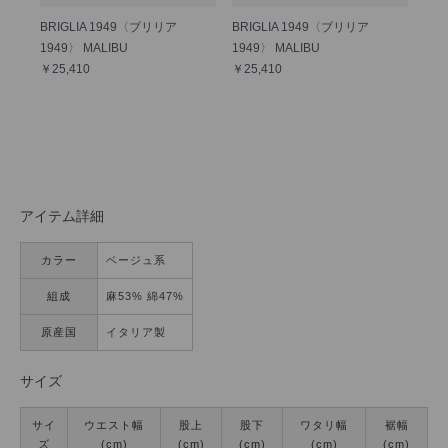
BRIGLIA 1949〈ブリリア
BRIGLIA 1949〈ブリリア
1949〉 MALIBU
1949〉 MALIBU
￥25,410
￥25,410
アイテム詳細
カラー
ベージュ系
組成
麻53% 綿47%
原産国
イタリア製
サイズ
サイ
ウエスト幅
股上
股下
ワタリ幅
裾幅
ズ
(cm)
(cm)
(cm)
(cm)
(cm)