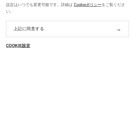
設定はいつでも変更可能です。詳細は
Cookieポリシー
をご覧くださ
修理・補正加工について
い。
ポイントプログラムについて
→
上記に同意する
返品・交換
ABOUT US
COOKIE設定
ご登録はこちら
個人情報保護方針
特定商法取引に基づく表示
Cookieポリシー
Cookieの設定
STYLING
スタイリング一覧
スタッフ一覧
CONTACT