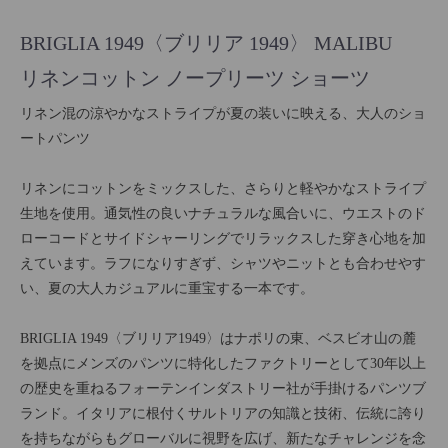
BRIGLIA 1949〈ブリリア 1949〉 MALIBU
リネンコットン ノープリーツ ショーツ
リネン混の涼やかなストライプが夏の装いに映える、大人のショ
ートパンツ
リネンにコットンをミックスした、さらりと軽やかなストライプ
生地を使用。通気性の良いナチュラルな風合いに、ウエストのド
ローコードとサイドシャーリングでリラックスした穿き心地を加
えています。ラフになりすぎず、シャツやニットとも合わせやす
い、夏の大人カジュアルに重宝する一本です。
BRIGLIA 1949〈ブリリア1949〉はナポリの東、ベスビオ山の麓
を拠点にメンズのパンツに特化したファクトリーとして30年以上
の歴史を重ねるフォーテンインダストリー社が手掛けるパンツブ
ランド。イタリアに根付くサルトリアの知識と技術、伝統に誇り
を持ちながらもグローバルに視野を広げ、新たなチャレンジを念