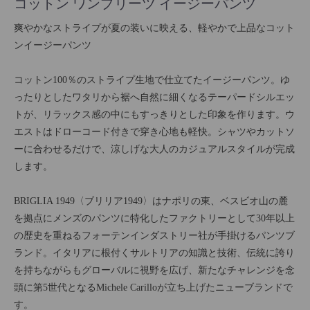
コットン ワンプリーツ イージーパンツ
爽やかなストライプが夏の装いに映える、軽やかで上品なコット
ンイージーパンツ
コットン100％のストライプ生地で仕立てたイージーパンツ。ゆ
ったりとしたワタリから裾へ自然に細くなるテーパードシルエッ
トが、リラックス感の中にもすっきりとした印象を作ります。ウ
エストはドローコード付きで穿き心地も軽快。シャツやカットソ
ーに合わせるだけで、涼しげな大人のカジュアルスタイルが完成
します。
BRIGLIA 1949〈ブリリア1949〉はナポリの東、ベスビオ山の麓
を拠点にメンズのパンツに特化したファクトリーとして30年以上
の歴史を重ねるフォーテンインダストリー社が手掛けるパンツブ
ランド。イタリアに根付くサルトリアの知識と技術、伝統に誇り
を持ちながらもグローバルに視野を広げ、新たなチャレンジを念
頭に第5世代となるMichele Carilloが立ち上げたニューブランドで
す。