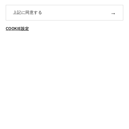
ポイントプログラムについて
→
上記に同意する
返品・交換
ABOUT US
COOKIE設定
ご登録はこちら
個人情報保護方針
特定商法取引に基づく表示
Cookieポリシー
Cookieの設定
STYLING
スタイリング一覧
スタッフ一覧
CONTACT
各種お問合せ