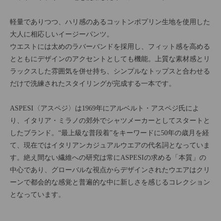
軽量でありつつ、ハリ感のあるコットンポプリン生地を使用した
大人に相応しいイージーパンツ。
ウエストには太めのラバーバンドを採用し、フィット感を高める
とともにデザインのアクセントとしても機能。上質な素材感とリ
ラックスした雰囲気を併せ持ち、シンプルなトップスと合わせる
だけで洗練されたスタイリングが完成する一本です。
ASPESI〈アスペジ〉は1969年にアルベルト・アスペジ氏によ
り、イタリア・ミラノの郊外でシャツメーカーとしてスタートと
したブランド。“最上級な普段着”をキーワードに50年の歳月を経
て、現在ではイタリアンカジュアルウエアの代名詞となっていま
す。絶え間ない繊維への研究は常にASPESIの求める「本質」の
中心であり、グローバルな視点からデザインされたウエアはクリ
ーンで都会的な感覚と普遍的な中に新しさを感じるコレクション
となっています。