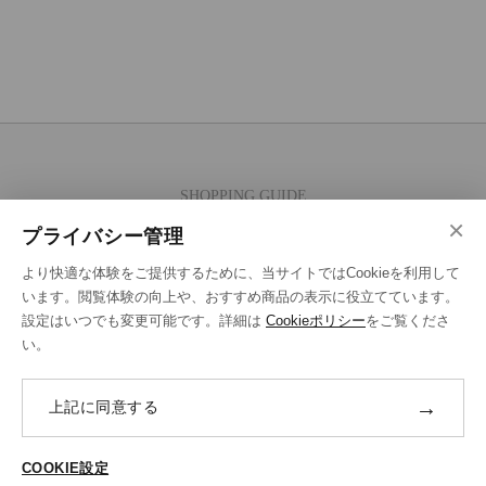
SHOPPING GUIDE
×
ご注文の流れ
プライバシー管理
お支払い方法
より快適な体験をご提供するために、当サイトではCookieを利用して
送料・ラッピング·配送方法
います。閲覧体験の向上や、おすすめ商品の表示に役立てています。
設定はいつでも変更可能です。詳細は
Cookieポリシー
をご覧くださ
修理・補正加工について
い。
ポイントプログラムについて
→
上記に同意する
返品・交換
ABOUT US
COOKIE設定
ご登録はこちら