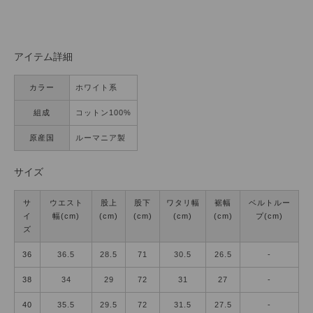
アイテム詳細
カラー
ホワイト系
組成
コットン100%
原産国
ルーマニア製
サイズ
サ
ウエスト
股上
股下
ワタリ幅
裾幅
ベルトルー
イ
幅(cm)
(cm)
(cm)
(cm)
(cm)
プ(cm)
ズ
36
36.5
28.5
71
30.5
26.5
-
38
34
29
72
31
27
-
40
35.5
29.5
72
31.5
27.5
-